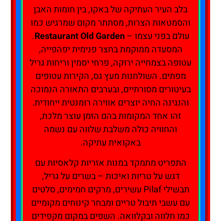
בלב העיר העתיקה של באקו, בין חומות האבן
והסמטאות הצרות, מסתתר מקום שמרגיש כמו
עולם בפני עצמו –
Restaurant Old Garden
.
המסעדה ממוקמת בחצר פנימית יפהפייה,
עטופה בצמחייה ירוקה, פרחי יסמין וריחות גריל
מפתים. השולחנות מעץ גס, הקירות עטופים
בעיטורים מסורתיים, ובערבים התאורה הנמוכה
והנגינה החיה יוצרים אווירה רומנטית ייחודית.
זהו אחד המקומות בהם הזמן עוצר מלכת,
והחוויה כולה משלבת שלווה עם נשמה
באקואית עתיקה.
התפריט מתמקד במנות אזריות קלאסיות עם
דגש על טריות ואיכות – בשרים על גריל,
תבשילי Pilaf עשירים, מרקים חמימים, סלטים
עם עשבי תיבול טריים ומבחר קינוחים מקומיים
כמו חלווה ובקלוואה. השפים במקום מקפידים