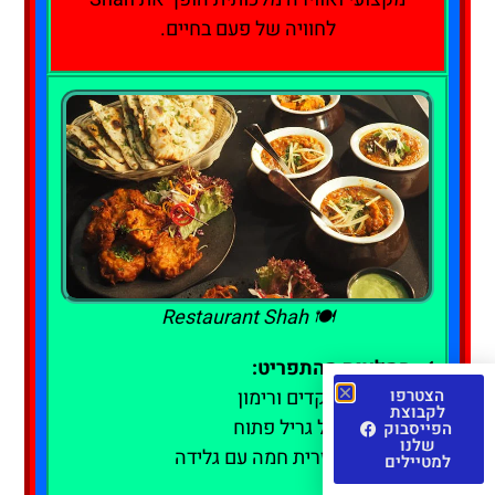
לחוויה של פעם בחיים.
🍽️ Restaurant Shah
✔️
המלצות מהתפריט:
הצטרפו
✔ Pilaf עם שקדים ורימון
לקבוצת
✔ קבב טלה על גריל פתוח
הפייסבוק
שלנו
✔ בקלוואה אזרית חמה עם גלידה
למטיילים