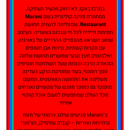
במרכז באקו, לא רחוק מהעיר העתיקה,
מסתתרת פנינה קולינרית בשם
Marani
Restaurant
, שמצליחה להעניק תחושת
חמימות מיידית לכל מי שנכנס בשעריה. העיצוב
שואב השראה מהכפרים ההרריים של גאורגיה,
עם תקרות קשתיות, קירות אבן חשופים
ואלמנטים מעץ טבעי שמשרים תחושת שלווה.
התאורה הרכה והנרות שעל השולחנות מוסיפים
נופך רומנטי, בעוד שמוזיקת הרקע העדינה
משלימה את התחושה האותנטית. המקום
מתפקד גם כמוקד מפגש של מקומיים ואורחים
מכל העולם שמחפשים לטעום אוכל קווקזי
אמיתי.
ב־Marani מגישים שילוב הרמוני של מנות
גרוזיניות ואזריות – קבבים עסיסיים, חצ’פורי