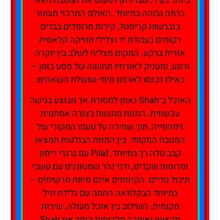
ביותר בעיר, שבו ניתן לטעום את המטבח האזרי
ברמה גבוהה במיוחד. האולם המרכזי מעוטר
בנברשות קריסטל, קירות מרופדים בבדים
רקומים בעבודת יד וצלילי מוזיקה קלאסית
אזרית ברקע. המקום מצליח לשלב בין יוקרה
ורוגע, ומעניק לאורחיו תחושה של מסע בזמן –
כאילו נכנסו לארמון מימי שושלת השאהים.
האוכל ב־Shah נאמן למסורת אך מבוצע בגישה
עכשווית. המנות מוגשות בצורה אסתטית
ויפהפייה, תוך שמירה על טעמו המקורי של
המטבח המקומי. בין המנות הבולטות תמצאו
קבב טלה רך במיוחד, Pilaf עם גרגרי רימון
ופרוסות שקדים, ודגי נהר שמטוגנים עם עשבי
תיבול טריים. הקינוחים אינם פחות מרשימים –
במיוחד הבקלוואה החמה עם גלידת וניל
מקומית. השילוב בין אוכל מעולה, שירות
מקצועי ואווירה מלכותית הופך את Shah