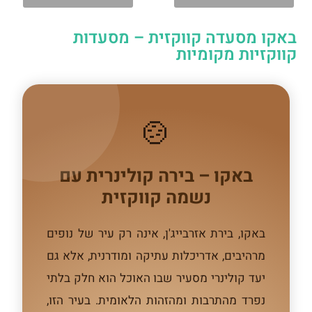
באקו מסעדה קווקזית – מסעדות
קווקזיות מקומיות
🍲
באקו – בירה קולינרית עם
נשמה קווקזית
באקו, בירת אזרבייג'ן, אינה רק עיר של נופים
מרהיבים, אדריכלות עתיקה ומודרנית, אלא גם
יעד קולינרי מסעיר שבו האוכל הוא חלק בלתי
נפרד מהתרבות ומהזהות הלאומית. בעיר הזו,