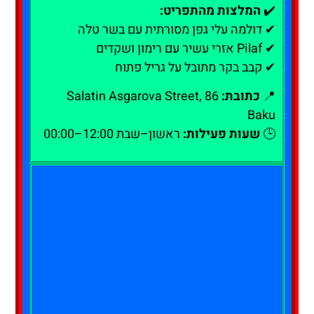
✔️
המלצות מהתפריט:
✔ דולמה עלי גפן מסורתית עם בשר טלה
✔ Pilaf אזרי עשיר עם רימון ושקדים
✔ קבב בקר מתובל על גריל פתוח
📍
כתובת:
86 Salatin Asgarova Street,
Baku
🕒
שעות פעילות:
ראשון–שבת 12:00–00:00