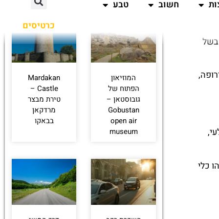
 בשל
רופה,
המוזיאון
Mardakan
הפתוח של
Castle –
גובוסטאן –
טירת מבצר
Gobustan
מרדקאן
open air
בבאקו
י,
museum
ו כלי