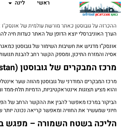
ההכרזה של אונסק”ו – משמעות ת
ההכרזה על גובוסטן כאתר מורשת עולמית של אונסק”ו א
הערך האוניברסלי יוצא הדופן של האתר כעדות חיה לה
אונסק”ו מדגיש את חשיבות השימור של גובוסטן כמאגר י
אסיה והמזרח התיכון, ומספק הקשר רחב להבנת תנועות 
מרכז המבקרים של גובוסטן (Qubustan) – חוויה משלימה להבנת האתר
מרכז המבקרים המודרני של גובוסטן מהווה שער אינטלק
והוא מציע תצוגות אינטראקטיביות, הדמיות תלת-ממד ו
הביקור במרכז מאפשר להבין את ההקשר הרחב של הפטרוג
חיוני שמעשיר את החוויה ומאפשר קריאה נכונה יותר ש
הליכה בשטח השמורה – מפגש בל