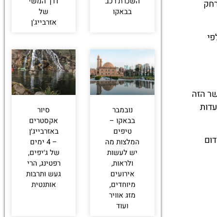
השכרת רכב
דרך המשי
רחק
בבאקו
של
אזרבייג'ן
פי
. הקשר הזה
עדות
נובמבר
סיור
בבאקו –
אקסטרים
טיפים
באזרבייג׳ן
דום
המלצות מה
– 4 ימים
יש לעשות
של ג׳יפים,
ולראות,
רפטינג, הרי
אירועים
געש ותרבות
מיוחדים,
אותנטית
מזג אוויר
ועוד