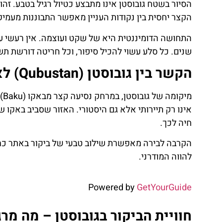
הסיור בשטח גובוסטן אינו מתבצע כטיול רגיל בטבע. זה
הקצר יחסית בין נקודות העניין מאפשר התבוננות מעמיק
התחושה הדומיננטית היא של שקט ועוצמה. אין רעשי עי
שנים. כל סלע עשוי להכיל סיפור, וכל חריטה דורשת תש
הקשר בין גובוסטן (Qubustan) לאזור באקו (Baku)
מי
אינו רק תיירותי אלא גם היסטורי. האזור שסביב באקו ש
חיה לכך.
הקרבה לבירה מאפשרת שילוב טבעי של ביקור באתר כחלק
להווה המודרני.
Powered by
GetYourGuide
חוויית הביקור בגובוסטן – מה מ