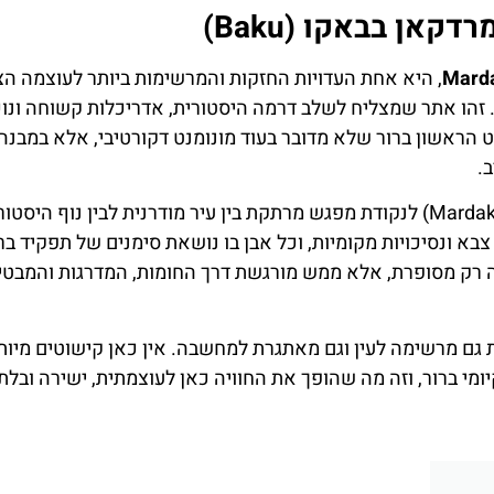
Marda
, היא אחת העדויות החזקות והמרשימות ביותר לעוצמה הצ
זהו אתר שמצליח לשלב דרמה היסטורית, אדריכלות קשוחה ונו
הראשון ברור שלא מדובר בעוד מונומנט דקורטיבי, אלא במבנה
.
הקרבה היחסית לבאקו (Baku) הופכת את מרדקאן (Mardakan) לנקודת מפגש מרתקת בין עיר מודרנית לבין נוף היסטו
צבא ונסיכויות מקומיות, וכל אבן בו נושאת סימנים של תפקיד בר
ה רק מסופרת, אלא ממש מורגשת דרך החומות, המדרגות והמבטי
 גם מרשימה לעין וגם מאתגרת למחשבה. אין כאן קישוטים מיות
ומי ברור, וזה מה שהופך את החוויה כאן לעוצמתית, ישירה ובלתי
השכרת
כרטיס
רכב
כרטיסים למ