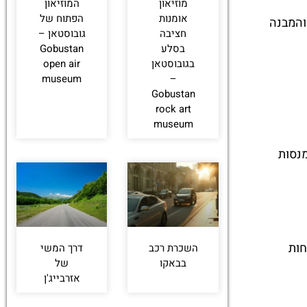
מוזיאון
המוזיאון
אומנות
הפתוח של
והמבנה
חציבה
גובוסטאן –
בסלע
Gobustan
בגובוסטאן
open air
museum
–
Gobustan
rock art
museum
נסות
חות
השכרת רכב
דרך המשי
בבאקו
של
אזרבייג'ן