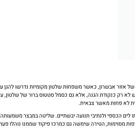
אטרקצי
השוואת מחירים
וסיורים מו
ברחבי באק
לחצו
פה!
אזרבייג'א
לחצו פה
ל אזור אבשרון, כאשר משפחות שלטון מקומיות נדרשו להגן ע
 לא רק כנקודת הגנה, אלא גם כסמל סטטוס ברור של שלטון, ע
ית לא פחות מאשר צבאית.
ו לים הכספי ולנתיבי תנועה יבשתיים. שליטה במבצר משמעותה
פות מסוימות, הטירה שימשה גם כמרכז פיקוד שממנו נוהלו פעול