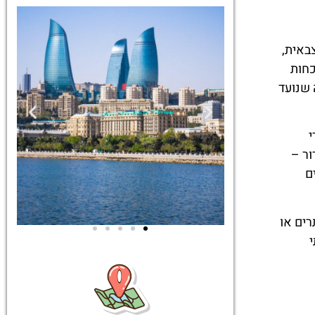
באית,
כחות
 שנועד
רי
ור –
ם
רים או
סיורים
ים
הדרכה מקצועית
גוון