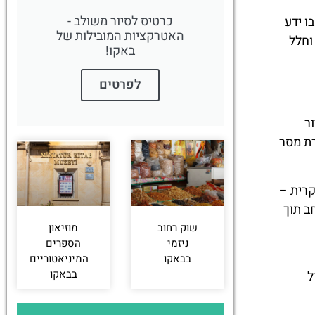
כרטיס לסיור משולב -
ו ידע
האטרקציות המובילות של
וחלל
באקו!
לפרטים
ר
רת מסר
קרית –
ב תוך
שוק רחוב
מוזיאון
ניזמי
הספרים
בבאקו
המיניאטוריים
בבאקו
ל