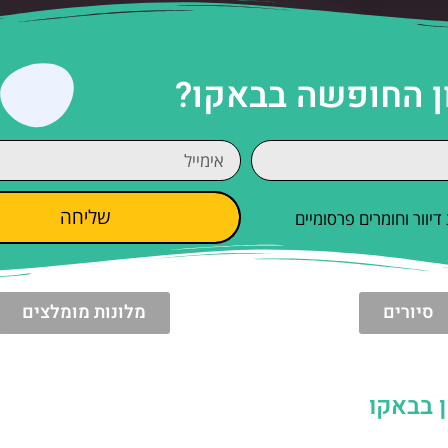
ן החופשה בבאקו?
שליחה
וור וחומרים פרסומיים
סיורים
מלונות מומלצים