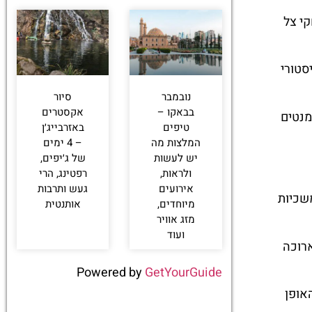
י צל
סטורי
נובמבר
סיור
בבאקו –
אקסטרים
מנטים
טיפים
באזרבייג׳ן
המלצות מה
– 4 ימים
יש לעשות
של ג׳יפים,
ולראות,
רפטינג, הרי
אירועים
געש ותרבות
שכיות
מיוחדים,
אותנטית
מזג אוויר
ועוד
ארוכה
Powered by
GetYourGuide
אופן