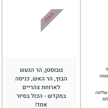
ואינפורמטיבית
ות
במיוחד עבורכם!
דרכים
מומלץ
ו -
לחצו פה!
ן!
!
גובוסטן, הר הגעש
ל
וצמה
הבוץ, הר האש, כניסה
לארוחת צהריים
 שליטה
במקדש - הכול בסיור
ות
אחד!