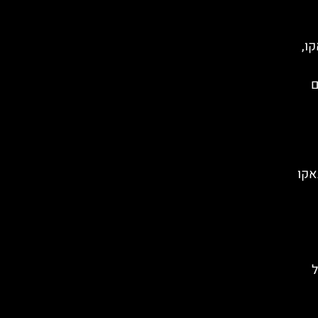
קו,
ם
אקו
ל