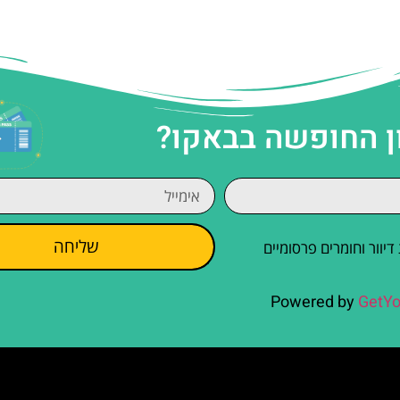
ן החופשה בבאקו?
שליחה
וור וחומרים פרסומיים
Powered by
GetYo