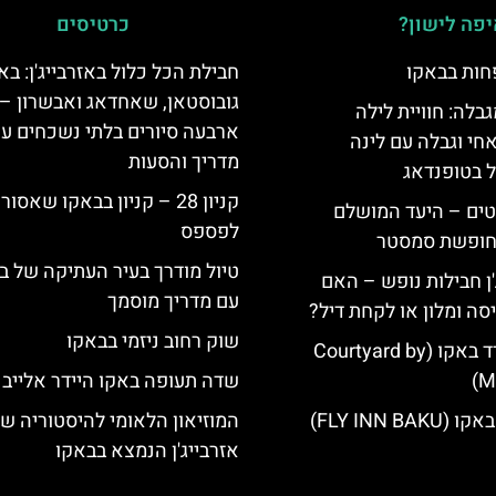
פה לישון?
כרטיסים
חות בבאקו
חבילת הכל כלול באזרבייג'ן: בא
גובוסטאן, שאחדאג ואבשרון –
גבלה: חוויית לילה
ארבעה סיורים בלתי נשכחים ע
חי וגבלה עם לינה
מדריך והסעות
ל בטופנדאג
קניון 28 – קניון בבאקו שאסור
טים – היעד המושלם
לפספס
לחופשת סמסטר
טיול מודרך בעיר העתיקה של ב
'ן חבילות נופש – האם
עם מדריך מוסמך
סה ומלון או לקחת דיל?
שוק רחוב ניזמי בבאקו
מלון קורטיארד באקו (Courtyard by
Ma
שדה תעופה באקו היידר אלייב
FLY INN BA)
המוזיאון הלאומי להיסטוריה ש
אזרבייג'ן הנמצא בבאקו