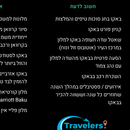
חשוב לדעת
אי
באקו בחג סוכות טיפים והמלצות
מלונות למשפ
קניון פורט באקו
סיור קרוואן מ
ייחודית משמא
שאטל שדה תעופה באקו למלון
בקרוואן ורכב
במרכז העיר (אוטובוס זול ונוח)
באקו לסטודנ
הסעה פרטית בבאקו מהשדה למלון
והזול ביותר 
עם נהג צמוד
באקו אזרבייג
השכרת רכב בבאקו
להזמין לבד טי
אירועים / פסטיבלים במהלך השנה
שחוזרים כל שנה וששווה להכיר
rriott Baku)
בבאקו
מלון פליי אין באקו (KU