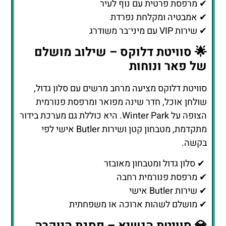
✔ מרפסת פרטית עם נוף לעיר
✔ אמבטיה ומקלחת נפרדת
✔ שירות VIP עם מיני־בר משודרג
🌟 סוויטת דלוקס – שילוב מושלם
של פאר ונוחות
סוויטת דלוקס מציעה מרחב מרשים עם סלון גדול,
שולחן אוכל, חדר שינה מפואר ומרפסת פנורמית
הצופה על Winter Park. היא כוללת גם מערכת בידור
מתקדמת, מטבחון קטן ושירות Butler אישי לפי
בקשה.
✔ סלון גדול ומטבחון מאובזר
✔ מרפסת פנורמית רחבה
✔ שירות Butler אישי
✔ מושלם לשהות ארוכה או משפחתית
💎 סוויטת הנשיא – פסגת היוקרה