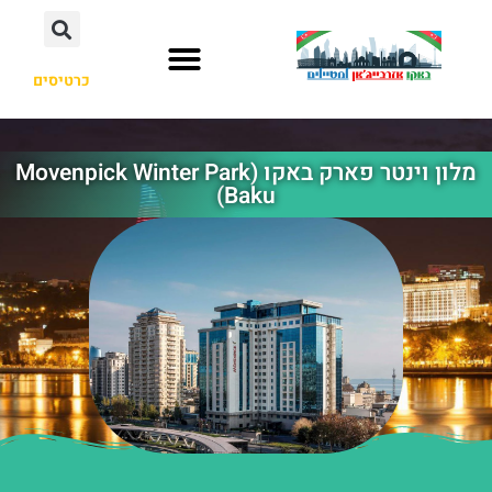
כרטיסים
מלון וינטר פארק באקו (Movenpick Winter Park
Baku)