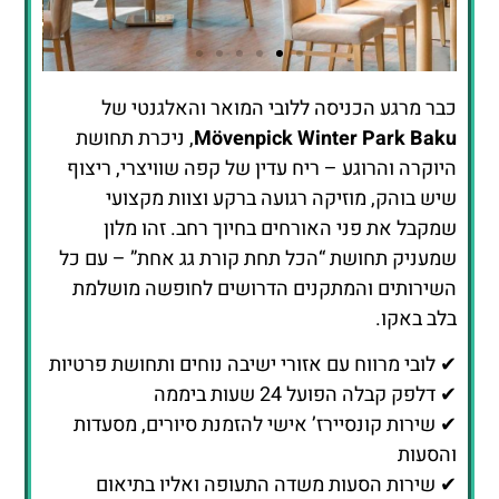
כבר מרגע הכניסה ללובי המואר והאלגנטי של
לחצו כאן
Mövenpick Winter Park Baku
, ניכרת תחושת
להזמנת חדר
היוקרה והרוגע – ריח עדין של קפה שוויצרי, ריצוף
במלון
שיש בוהק, מוזיקה רגועה ברקע וצוות מקצועי
שמקבל את פני האורחים בחיוך רחב. זהו מלון
שמעניק תחושת “הכל תחת קורת גג אחת” – עם כל
השירותים והמתקנים הדרושים לחופשה מושלמת
בלב באקו.
✔ לובי מרווח עם אזורי ישיבה נוחים ותחושת פרטיות
✔ דלפק קבלה הפועל 24 שעות ביממה
✔ שירות קונסיירז’ אישי להזמנת סיורים, מסעדות
והסעות
✔ שירות הסעות משדה התעופה ואליו בתיאום