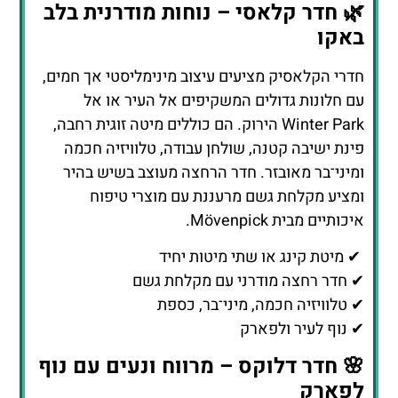
🌿 חדר קלאסי – נוחות מודרנית בלב
באקו
חדרי הקלאסיק מציעים עיצוב מינימליסטי אך חמים,
עם חלונות גדולים המשקיפים אל העיר או אל
Winter Park הירוק. הם כוללים מיטה זוגית רחבה,
פינת ישיבה קטנה, שולחן עבודה, טלוויזיה חכמה
ומיני־בר מאובזר. חדר הרחצה מעוצב בשיש בהיר
ומציע מקלחת גשם מרעננת עם מוצרי טיפוח
איכותיים מבית Mövenpick.
✔ מיטת קינג או שתי מיטות יחיד
✔ חדר רחצה מודרני עם מקלחת גשם
✔ טלוויזיה חכמה, מיני־בר, כספת
✔ נוף לעיר ולפארק
🌸 חדר דלוקס – מרווח ונעים עם נוף
לפארק