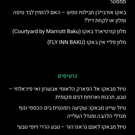
סמסטר
באקו אזרבייג'ן חבילות נופש – האם להזמין לבד טיסה
ומלון או לקחת דיל?
מלון קורטיארד באקו (Courtyard by Marriott Baku)
מלון פליי אין באקו (FLY INN BAKU)
כרטיסים
טיול מבאקו אל הפארק הלאומי אבשרון ואי פיראלחי –
טבע, תרבות וארוחת דגים מקומית
טיול שייט מבאקו: שקיעה רומנטית בים הכספי ונוף
מגדלי הלהבה ומגדל העלייה
טיול מבאקו לאגם גראנו־הור – טבע הררי ויופי טבעי