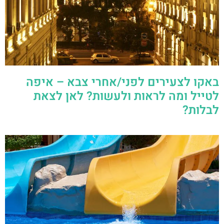
באקו לצעירים לפני/אחרי צבא – איפה
לטייל ומה לראות ולעשות? לאן לצאת
לבלות?