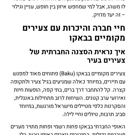
לו משהו, אבל למי שמחפש איזון בין חופש, עניין וגילוי
– זה יעד מדויק.
חיי חברה והיכרות עם צעירים
מקומיים בבאקו
איך נראית הסצנה החברתית של
צעירים בעיר
צעירים מקומיים בבאקו (Baku) פתוחים מאוד למפגש
עם תיירים, במיוחד כאלה שמגיעים בגיל צעיר ולתקופה
קצרה. קל להתחבר דרך ברים, בתי קפה, הופעות חיות
ואירועי ערב קטנים. השיחות לרוב מתחילות באנגלית,
והסקרנות כלפי מטיילים מישראל מורגשת, במיוחד
סביב תרבות, טיולים וחיי לילה.
האופי החברתי בבאקו פחות רשמי ופחות מתויר מערים
מערביות גדולות. החיבורים נוצרים באופן טבעי, בלי