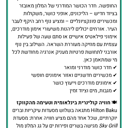
עצמית עם מוזיקה מעוררת השראה. השילוב בין נוף
אורבני לתחושת פרטיות מעניק אנרגיה מחודשת לכל
מי שמתאמן כאן.
✔ חדר כושר מודרני ומואר
✔ מכשירים חדשניים ואזור אימונים חופשי
✔ אימונים מודרכים וייעוץ כושר
✔ מגבות, מים וציוד זמין
🍽️
חוויה קולינרית בינלאומית וטעימה מהקווקז
Hilton Baku מתגאה בשלוש מסעדות עיקריות וברים
יוקרתיים, שכל אחד מהם מציע חוויה אחרת: מסעדת
Sky Grill
מגישה בשרים ופירות ים על גג המלון מול
השקיעה,
Cilantro
מציעה בופה בוקר עשיר ומנות
מקומיות בבישול עילי, ואילו
360 Bar
מספק תצפית
פנורמית על כל העיר לצד קוקטיילים ייחודיים.
השירות מקצועי, האווירה יוקרתית, והטעמים
משלבים השפעות מקומיות ובינלאומיות.