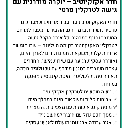
לטרקלין האקזקיוטיב בקומה העליונה – שבו מוגשות
ארוחות קלות, משקאות חמים וקרים לאורך היום,
ואווירה עסקית רגועה עם שירות אישי. החדרים
עצמם מעוצבים בסגנון מודרני עם טכנולוגיה חכמה,
תאורה ניתנת לשליטה ומיטת קינג סייז מפנקת
במיוחד.
✅ גישה חופשית לטרקלין אקזקיוטיב
✅ ארוחות קלות ומשקאות חינם במהלך היום
✅ מיטת קינג איכותית עם מצעי כותנה מצרית
✅ מסך חכם גדול עם חיבור למחשב נייד
✅ אזור עבודה ארגונומי מושלם לאנשי עסקים
סוויטת קינג – מרחב, פרטיות ונוף
פנורמי
הסוויטות המרווחות של Hilton Baku הן גולת
הכותרת של המלון ומציעות חוויית אירוח יוצאת דופן.
כל סוויטה כוללת סלון פרטי, חדר שינה נפרד,