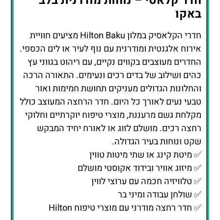
כהים ושילוב של בדים רכים ונעימים. התאורה הרכה
והחלונות הגדולים מעניקים תחושת חמימות ואור
טבעי נעים לאורך כל היום. חדר הרחצה המעוצב כולל
מקלחת גשם מרעננת, מוצרי טיפוח יוקרתיים וחלוקי
רחצה רכים. מושלם לזוג או לאורח יחיד המבקש
שקט ונוחות בעיר הגדולה.
✅ מיטת קינג או שתי מיטות טווין
✅ מיזוג אוויר ובידוד אקוסטי מושלם
✅ טלוויזיה חכמה עם ערוצי לווין
✅ שולחן עבודה ומיני בר
✅ חדר רחצה מודרני עם מוצרי טיפוח Hilton
חדר דלוקס עם נוף לים – חוויית
נופש אלגנטית מול הגלים
חדרי הדלוקס מציעים נוף עוצר נשימה אל הים
הכספי, המורגש כבר מרגע הכניסה. החדרים מרווחים
במיוחד ומאובזרים בריהוט אלגנטי, פינת ישיבה נוחה