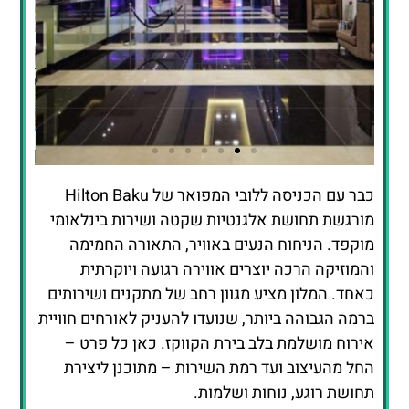
כבר עם הכניסה ללובי המפואר של Hilton Baku
לחצו כאן
מורגשת תחושת אלגנטיות שקטה ושירות בינלאומי
להזמנת חדר
מוקפד. הניחוח הנעים באוויר, התאורה החמימה
במלון
והמוזיקה הרכה יוצרים אווירה רגועה ויוקרתית
כאחד. המלון מציע מגוון רחב של מתקנים ושירותים
ברמה הגבוהה ביותר, שנועדו להעניק לאורחים חוויית
אירוח מושלמת בלב בירת הקווקז. כאן כל פרט –
החל מהעיצוב ועד רמת השירות – מתוכנן ליצירת
תחושת רוגע, נוחות ושלמות.
✔ לובי מרווח בעיצוב יוקרתי
✔ קבלה 24 שעות ושירות קונסיירז’ אישי
✔ נוף פנורמי לים הכספי מכל קומות המלון
💎
ספא Eforea – רוגע, שלווה ואנרגיה מחודשת
מתחם הספא Eforea במלון Hilton Baku הוא אחד