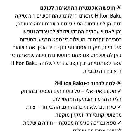
איכותיות, מיקום אסטרטגי ונוף נדיר הופך את השהות
כאן למושלמת. אם אתם מחפשים חופשה שמאזנת בין
פאר לאותנטיות, ובין קצב עירוני לשלווה, Hilton Baku
הוא בחירה טבעית.
🌟
למה לבחור ב-Hilton Baku?
✔ מיקום אידיאלי – על שפת הים הכספי ובמרחק
הליכה מהעיר העתיקה ומהטיילת.
✔ שירות בינלאומי ברמה הגבוהה ביותר – צוות
מקצועי, קונסיירז’, וניקיון מוקפד.
✔ ספא ובריכה פנימית מפנקת – חוויה מושלמת
לרגיעה אחרי יום טיולים.
✔ מסעדות איכות ובר נוף עוצר נשימה – חוויה
קולינרית עם מבט על כל באקו.
✔ חדרים אלגנטיים עם נוף מרהיב – שילוב של עיצוב
יוקרתי ונוחות מושלמת.