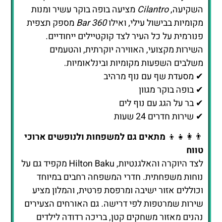
✔ מסעדת שף עם נוף מרהיב
✔ בופה בוקר מגוון
✔ בר על הגג עם נוף לים
✔ שירות חדרים 24 שעות
👨‍👩‍👧‍👦
מתאים גם למשפחות ולנופשים ארוכי
טווח
לצד היוקרה והאלגנטיות, Hilton Baku מקפיד גם על
נוחות משפחתית. חדרי המשפחה רחבים במיוחד
וכוללים אזור ישיבה ומרפסת פרטית, והמלון מציע
שירות שמרטפות לפי דרישה. גם האורחים הצעירים
נהנים מאזור משחקים קטן, בריכה רדודה לילדים
ותפריט מותאם במסעדות המלון. כך גם משפחות
יכולות ליהנות משקט ושלווה בזמן שהילדים מבלים
בבטחה.
✔ חדרי משפחה מרווחים
✔ שירות שמרטפות לפי בקשה
✔ אזור משחקים ופעילויות לילדים