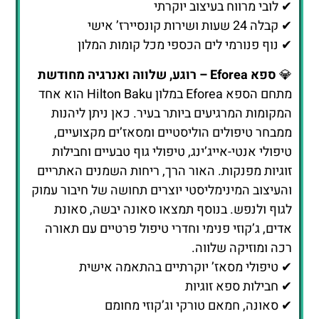
המקומות המרגיעים ביותר בעיר. כאן ניתן ליהנות
ממבחר טיפולים הוליסטיים ומסאז’ים מקצועיים,
טיפולי אנטי-אייג’ינג, טיפולי גוף טבעיים וחבילות
זוגיות מפנקות. האור הרך, ריחות השמנים האתריים
והעיצוב המינימליסטי יוצרים תחושה של חיבור עמוק
לגוף ולנפש. בנוסף תמצאו סאונה יבשה, סאונת
אדים, ג’קוזי פנימי וחדרי טיפול פרטיים עם תאורה
רכה ומוזיקה שלווה.
✔ טיפולי מסאז’ יוקרתיים בהתאמה אישית
✔ חבילות ספא זוגיות
✔ סאונה, חמאם טורקי וג’קוזי מחומם
✔ טיפולי פנים וקוסמטיקה טבעית
🏊‍♀️
בריכה פנימית יוקרתית עם נוף עוצר נשימה
בקומה העליונה של המלון נמצאת בריכה פנימית
רחבת ידיים שממנה נשקף נוף עוצר נשימה אל הים
הכספי. הבריכה מוקפת קירות זכוכית רחבים, ומלאת