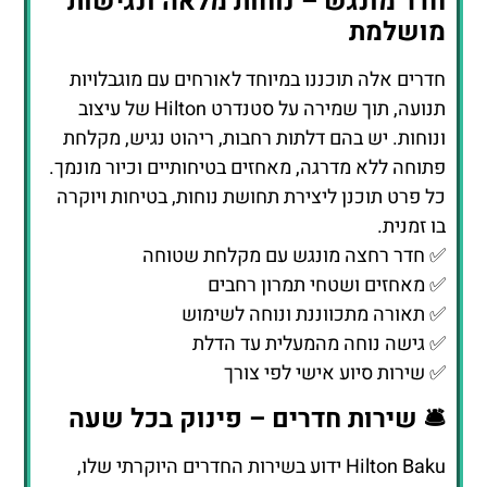
פתוחה ללא מדרגה, מאחזים בטיחותיים וכיור מונמך.
כל פרט תוכנן ליצירת תחושת נוחות, בטיחות ויוקרה
בו זמנית.
✅ חדר רחצה מונגש עם מקלחת שטוחה
✅ מאחזים ושטחי תמרון רחבים
✅ תאורה מתכווננת ונוחה לשימוש
✅ גישה נוחה מהמעלית עד הדלת
✅ שירות סיוע אישי לפי צורך
🛎️ שירות חדרים – פינוק בכל שעה
Hilton Baku ידוע בשירות החדרים היוקרתי שלו,
הפועל 24 שעות ביממה. בתפריט תמצאו מגוון רחב
של מנות – מארוחת בוקר טרייה, דרך ארוחות ערב
גורמה, ועד קינוחים בעבודת יד ומשקאות יוקרתיים.
הצטרפו
לקבוצת
הצוות עומד לרשות האורחים לכל בקשה מיוחדת:
הפייסבוק
שלנו
מארוחה רומנטית פרטית עם נרות ופרחים, דרך
למטיילים
שירות כביסה וגיהוץ מהיר, ועד הפתעות לחגיגות