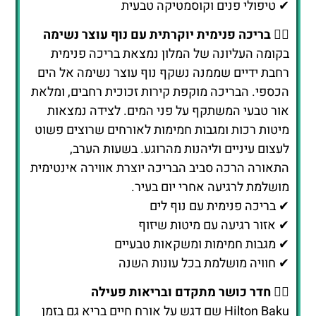
אור טבעי המשתקף על פני המים. לצידה נמצאות
מיטות רכות ומגבות חמימות לאורחים שרוצים פשוט
לעצום עיניים וליהנות מהרוגע. בשעות הערב,
התאורה הרכה סביב הבריכה יוצרת אווירה אינטימית
מושלמת לרגיעה אחרי יום בעיר.
✔ בריכה פנימית עם נוף לים
✔ אזור רגיעה עם מיטות שיזוף
✔ מגבות חמימות ומשקאות טבעיים
✔ חוויה מושלמת בכל עונות השנה
🏋️‍♂️
חדר כושר מתקדם ובריאות פעילה
Hilton Baku שם דגש על אורח חיים בריא גם בזמן
החופשה. חדר הכושר המודרני של המלון מאובזר
בציוד חדיש – הליכונים, אופני כושר, משקולות
ומכשירים פונקציונליים – ומציע נוף רחב היקף לעבר
העיר. אורחים יכולים ליהנות משיעורי אימון מודרכים,
אימוני פילאטיס אישיים או סתם שעה של פעילות