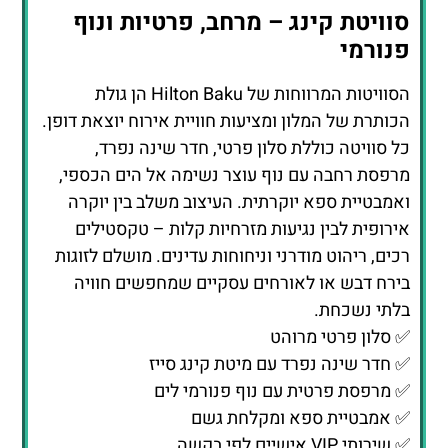
מרפסת רחבה עם נוף עוצר נשימה אל הים הכספי,
ואמבטיית ספא יוקרתית. העיצוב משלב בין יוקרה
אירופית לבין נגיעות מזרחיות קלות – טקסטילים
רכים, ריהוט מודרני וניחוחות עדינים. מושלם לזוגות
בירח דבש או לאורחים עסקיים שמחפשים חוויה
בלתי נשכחת.
✅ סלון פרטי מרוהט
✅ חדר שינה נפרד עם מיטת קינג סייז
✅ מרפסת פרטית עם נוף פנורמי לים
✅ אמבטיית ספא ומקלחת גשם
✅ שירותי VIP אישיים לפי בקשה
חדר משפחתי – מרחב, נוחות
ותחושת בית
המלון מציע חדרים רחבים המותאמים במיוחד
למשפחות, הכוללים אזור מגורים נפרד לילדים, מיטות