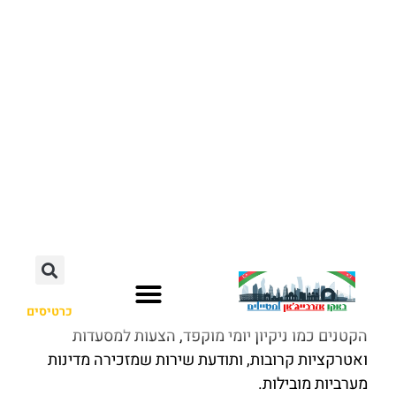
במלון פועל צוות מיומן שמעניק שירות ברמה הגבוהה
ביותר – מהקבלה הזמינה 24 שעות ועד קונסיירז’ אישי
שמטפל בכל בקשה, גדולה או קטנה. אורחים רבים
מציינים לטובה את ארוחת הבוקר העשירה המוגשת
במסעדת Cilantro, את מתקני הספא Eforea Spa עם
סאונה ובריכה פנימית מחוממת, ואת האווירה השקטה
שמשרה תחושת רוגע מוחלטת בלב עיר שוקקת.
השירות כאן שואף לשלמות – עם תשומת לב לפרטים
הקטנים כמו ניקיון יומי מוקפד, הצעות למסעדות
ואטרקציות קרובות, ותודעת שירות שמזכירה מדינות
מערביות מובילות.
🌟
חופשה אלגנטית המתאימה לכולם
Hilton Baku מתאים הן לזוגות המחפשים רומנטיקה
ונוף, הן למשפחות המעוניינות בשהות נוחה ובטוחה,
והן לאנשי עסקים המבקשים לשלב עבודה ונופש
בסביבה יוקרתית. השילוב בין ספא מרגיע, מסעדות