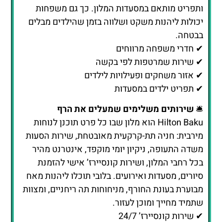
✔ תפריט ילדים במסעדות
🛎️
שירותים משלימים שמעלים את הרף
Hilton Baku הוא מלון שבו כל פרט תוכנן לנוחות
מירבית: חניה תת-קרקעית מאובטחת, שירות הסעות
משדה התעופה, ניקיון יומי מוקפד, אינטרנט מהיר
בכל רחבי המלון, ושירות קונסיירז’ אישי להזמנת
סיורים, מסעדות ואירועים. בלובי תוכלו ליהנות מאח
מבוערת בעונת החורף, מניחוחות תה ריחניים, ומצוות
שתמיד מחייך ומוכן לעזור.
✔ שירות קונסיירז’ 24/7
✔ הסעות פרטיות משדה התעופה
✔ חניה מאובטחת
✔ Wi-Fi חופשי ומהיר
✨
סיכום
Hilton Baku הוא הרבה מעבר למלון יוקרה – הוא