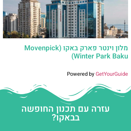
מלון וינטר פארק באקו (Movenpick
Winter Park Baku)
Powered by
GetYourGuide
עזרה עם תכנון החופשה
בבאקו?