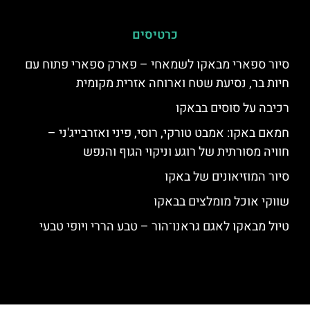
כרטיסים
סיור ספארי מבאקו לשמאחי – פארק ספארי פתוח עם
חיות בר, נסיעת שטח וארוחה אזרית מקומית
רכיבה על סוסים בבאקו
חמאם באקו: אמבט טורקי, רוסי, פיני ואזרבייג'ני –
חוויה מסורתית של רוגע וניקוי הגוף והנפש
סיור המוזיאונים של באקו
שווקי אוכל מומלצים בבאקו
טיול מבאקו לאגם גראנו־הור – טבע הררי ויופי טבעי