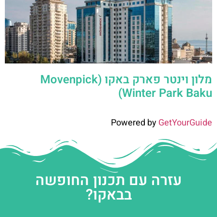
מלון וינטר פארק באקו (Movenpick
Winter Park Baku)
Powered by
GetYourGuide
עזרה עם תכנון החופשה
בבאקו?