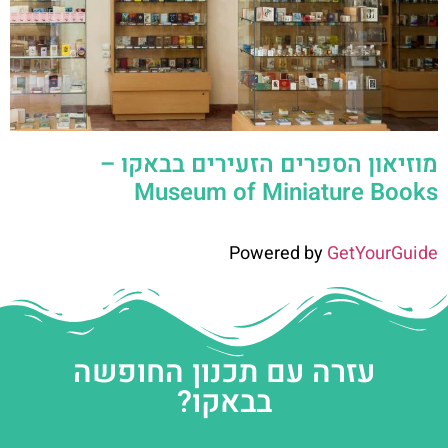
מוזיאון הספרים הזעירים בבאקו –
Museum of Miniature Books
Powered by
GetYourGuide
עזרה עם תכנון החופשה
בבאקו?