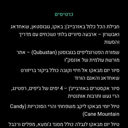
כרטיסים
חבילת הכל כלול באזרבייג'ן: באקו, גובוסטאן, שאחדאג
ואבשרון – ארבעה סיורים בלתי נשכחים עם מדריך
והסעות
שמורת הפטרוגליפים בגובוסטן (Qubustan) – אתר
מורשת עולמית של אונסק”ו
סיור יום מבאקו אל חיזי וקובה כולל ביקור בריזורט
שאחדאג והאגם הורוד
סיור אקסטרים באזרבייג׳ן – 4 ימים של ג׳יפים, רפטינג,
הרי געש ותרבות אותנטית
טיול יומי מבאקו ליקב משפחתי והרי הסוכריות (Candy
Cane Mountain)
טיול יום מבאקו לגבלה כולל מסגד ג'ומעא, מפלים ורכבל