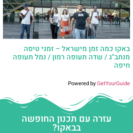
באקו כמה זמן מישראל – זמני טיסה
מנתב"ג / שדה תעופה רמון / נמל תעופה
חיפה
Powered by
GetYourGuide
עזרה עם תכנון החופשה
בבאקו?