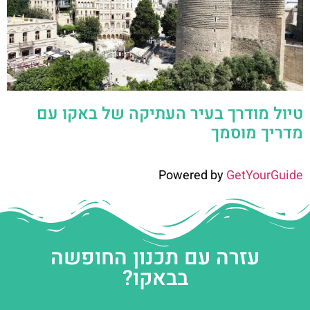
טיול מודרך בעיר העתיקה של באקו עם
מדריך מוסמך
Powered by
GetYourGuide
עזרה עם תכנון החופשה
בבאקו?