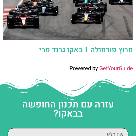
מרוץ פורמולה 1 באקו גרנד פרי
Powered by
GetYourGuide
עזרה עם תכנון החופשה
בבאקו?