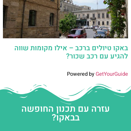
באקו טיולים ברכב – אילו מקומות שווה
להגיע עם רכב שכור?
Powered by
GetYourGuide
עזרה עם תכנון החופשה
בבאקו?