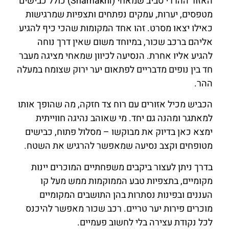
האזור ההררי סביב שמאחי (Shamakhi) כולל כבישים
מטפסים, יערות, עמקים נפתחים ותצפיות שמרגישות
כאילו יצאו מסרט. זהו אחד המקומות שהכי כיף להגיע
אליהם ברכב שכור, במיוחד משום שאין דרך נוחה
להגיע אליו אחרת. הנסיעה לכיוון שמאחי מציגה מעבר
חד בין נופים מדבריים לפתאום יער ירוק שצומח במעלה
ההר.
הכביש מכיל אזורים עם רוח צד חזקה, מה שהופך אותו
למאתגר ומהנה גם יחד. מי שאוהב נהיגה חווייתית
ימצא כאן בדיוק את מבוקשו – מסלול פתוח, כבישים
מטופחים וקצב נסיעה שמאפשר להרגיש את השטח.
בדרך ניתן לעצור ביקבים משפחתיים המוכרים יינות
מקומיים, בתצפיות טבע הממוקמות ממש מעל קו
העננים ובפינות נסתרות בהן התושבים המקומיים
מוכרים פירות יער טריים. רכב שכור מאפשר להיכנס
לכל נקודת עצירה בלי לחשוב פעמיים.