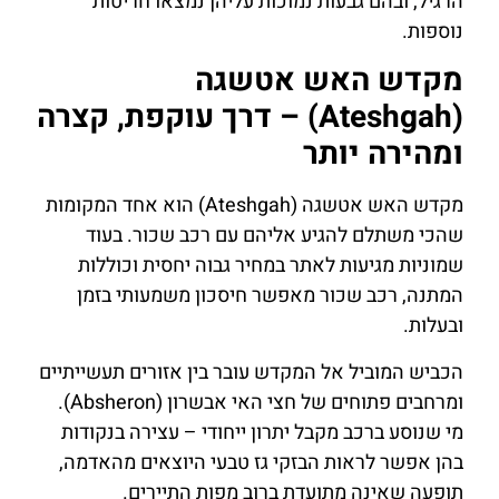
הרגיל, ובהם גבעות נמוכות עליהן נמצאו חריטות
נוספות.
מקדש האש אטשגה
(Ateshgah) – דרך עוקפת, קצרה
ומהירה יותר
מקדש האש אטשגה (Ateshgah) הוא אחד המקומות
שהכי משתלם להגיע אליהם עם רכב שכור. בעוד
שמוניות מגיעות לאתר במחיר גבוה יחסית וכוללות
המתנה, רכב שכור מאפשר חיסכון משמעותי בזמן
ובעלות.
הכביש המוביל אל המקדש עובר בין אזורים תעשייתיים
ומרחבים פתוחים של חצי האי אבשרון (Absheron).
מי שנוסע ברכב מקבל יתרון ייחודי – עצירה בנקודות
בהן אפשר לראות הבזקי גז טבעי היוצאים מהאדמה,
תופעה שאינה מתועדת ברוב מפות התיירים.