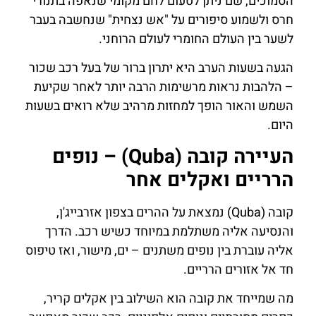
הסמוכים, שם ניתן לטעום לחם מקומי שנאפה בתנורי
חרס ולשמוע סיפורים על "אש נצחית" שנחשבה בעבר
לשער בין העולם החומרי לעולם הרוחני.
הגעה בשעות הערב היא יתרון ברור של בעל רכב שכור
– הלהבות נראות מרשימות הרבה יותר לאחר שקיעת
השמש והאור הופך למחזות מרהיב שלא רואים בשעות
היום.
העיירה קובה (Quba) – נופים
הרריים ואקלים אחר
קובה (Quba) נמצאת על ההרים בצפון אזרבייג'ן,
והנסיעה אליה משתלמת במיוחד כשיש רכב. הדרך
אליה עוברת בין נופים משתנים – ים, מישור, ואז טיפוס
חד אל אזורים הרריים.
מה שמייחד את קובה הוא השילוב בין אקלים קריר,