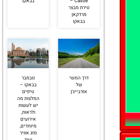
Castle –
בבאקו
טירת מבצר
מרדקאן
בבאקו
דרך המשי
נובמבר
של
בבאקו –
אזרבייג'ן
טיפים
המלצות מה
יש לעשות
ולראות,
אירועים
מיוחדים,
מזג אוויר
ועוד