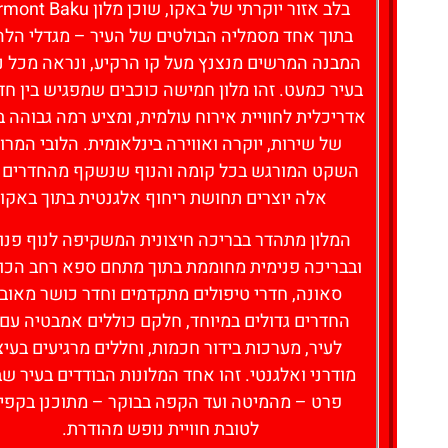
בלב אזור יוקרתי של באקו, שוכן מלון ku
בתוך אחד מסמליה הבולטים של העיר – מגדלי הלה
המבנה המרשים מנצנץ מעל קו הרקיע, ונראה מכל נ
לחצו כאן -
בעיר כמעט. זהו מלון חמישה כוכבים שמפגיש בין ח
להזמנת חדר
אדריכלית לחוויית אירוח עולמית, ומציע רמה גבוהה ב
של שירות, יוקרה ואווירה בינלאומית. הלובי המרוו
השקט המורגש בכל קומה והנוף שנשקף מהחדרים 
אלה יוצרים תחושת ריחוף אלגנטית בתוך באקו.
המלון מתהדר בבריכה חיצונית המשקיפה לנוף פנור
ובבריכה פנימית מחוממת בתוך מתחם ספא רחב הכול
סאונה, חדרי טיפולים מתקדמים וחדר כושר מאובז
החדרים גדולים במיוחד, חלקם כוללים אמבטיה עם 
לעיר, מערכות בידור חכמות, וחללים מרגיעים בעיצ
מודרני ואלגנטי. זהו אחד המלונות הבודדים בעיר שב
פרט – מהמיטה ועד הקפה בבוקר – מתוכנן בקפי
לטובת חוויית נופש מהודרת.