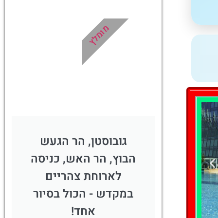
דרכים
במיוחד עבורכם!
ו -
מומלץ
לחצו פה!
ן!
!
גובוסטן, הר הגעש
הבוץ, הר האש, כניסה
לארוחת צהריים
במקדש - הכול בסיור
אחד!