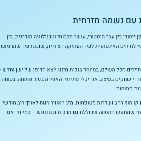
ת עם נשמה מזרחית
ייחודי בין עבר היסטורי, עושר תרבותי וטכנולוגיה מודרנית. בין
טיילת הים האינסופית לעיר העתיקה הציורית, שוכנת עיר שמרגישה
רים מכל העולם, במיוחד בזכות מיזוג יוצא הדופן של ישן וחדש –
צרים מהמאה ה־12, ומצד שני גורדי שחקים בעיצוב אדריכלי עתידני. האווירה בעיר פתוחה, בטוחה
ות פתוחות.
קו חוף רחב ושדרות מטופחות. מזג האוויר הנוח לאורך רוב חודשי
 מי שמחפש חופשה שכוללת גם תרבות וגם נופש – במיוחד אם
השכרת
כרטיס
רכב
כרטיסים למ
אטרקצי