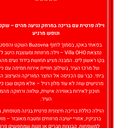
וילה פרטית עם בריכה במרחק נגיעה מהים – שקט
ונופש מרגיע
בפאתי באקו, בסמוך לחוף Buzovna השקט
נמצאת Villa OHO – וילה מרווחת ומעוצבת היטב
בקו ראשון לים. המבנה מציע תחושת בידוד נעים מה
לחצו כאן -
של מרכז העיר, בשילוב חוויית אירוח חמימה עם ני
להזמנת חדר
ביתי. כבר עם הכניסה אל החצר המוריקה והעיצוב ה
מרגישים שזה לא עוד מלון רגיל – אלא מקום שבו כ
תוכנן לאירוח באווירה אישית, שלווה ורחוקה מהמ
העיר.
הוילה כוללת בריכה חיצונית פרטית בגינה מטופחת, 
ברביקיו, אזורי ישיבה מרווחים ומטבח מאובזר – מו
למשפחות, קבוצות חברים או זוגות שמחפשים פרט