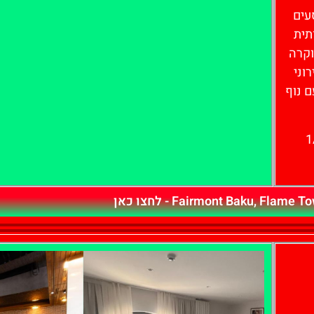
עים
תית
וקרה
וני
ם נוף
1