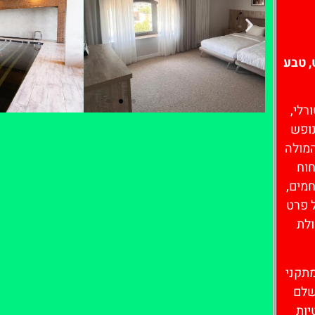
, טבע
 והפסטורלי,
 לנופש
המולה
לחצו כאן -
חוח
להזמנת חדר
חמים,
ל פרט
ולת
מתקני
שלם
יות