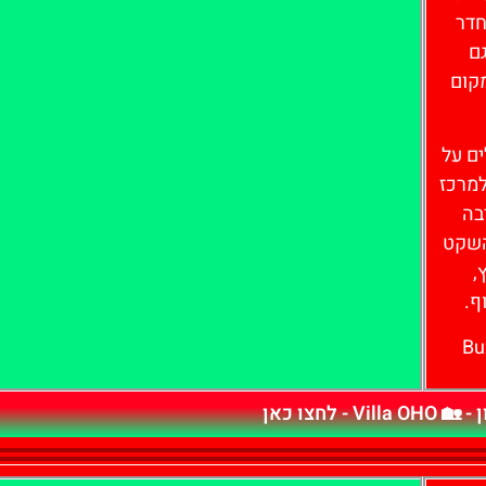
חדר
גם
קום
ים על
למרכז
רבה
השקט
,
ף.
V - לחצו כאן