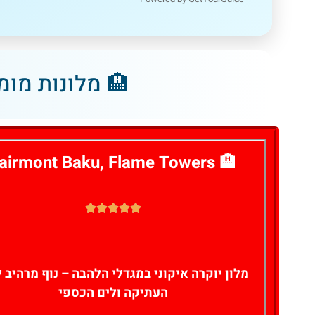
לחצו
פה!
🏨 מלונות מומ
airmont Baku, Flame Towers
🏨
מלון יוקרה איקוני במגדלי הלהבה – נוף מרהיב ל
העתיקה ולים הכספי