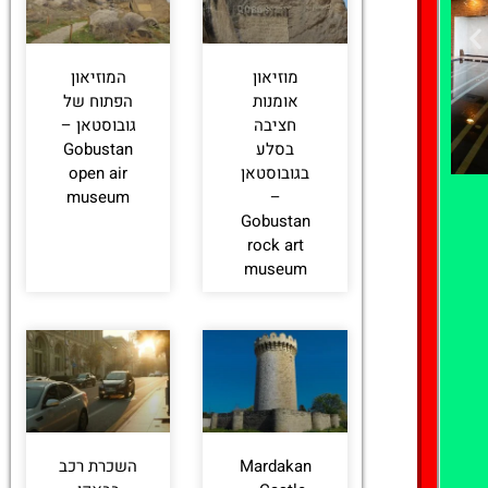
מוזיאון
המוזיאון
אומנות
הפתוח של
חציבה
גובוסטאן –
בסלע
Gobustan
בגובוסטאן
open air
museum
–
Gobustan
rock art
לחצו כאן -
museum
להזמנת חדר
Mardakan
השכרת רכב