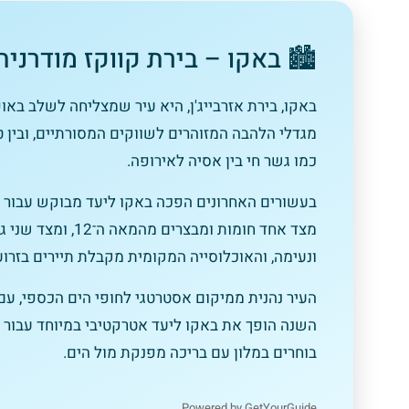
🏙️ באקו – בירת קווקז מודרני
באקו, בירת אזרבייג'ן, היא עיר שמצליחה לשלב באופן 
מגדלי הלהבה המזוהרים לשווקים המסורתיים, ובין 
כמו גשר חי בין אסיה לאירופה.
בעשורים האחרונים הפכה באקו ליעד מבוקש עבור תיי
מצד אחד חומות ומב
ונעימה, והאוכלוסייה המקומית מקבלת תיירים בזרוע
העיר נהנית ממיקום אסטרטגי לחופי הים הכספי, עם 
השנה הופך את באקו ליעד אטרקטיבי במיוחד עבור
ת
טיסות
בוחרים במלון עם בריכה מפנקת מול הים.
ן
מציאת
טיסה זולה?
Powered by GetYourGuide