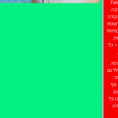
Fairmont Ba
בה.
קודה
לחצו כאן -
דשנות
להזמנת חדר
מיוחד
ח,
– כל
מי,
ל גם
ר.
נוף
וב
ו כל
דה