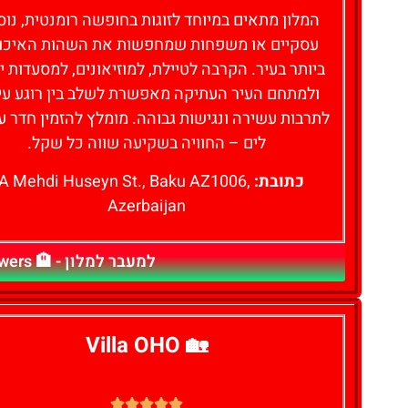
המלון מתאים במיוחד לזוגות בחופשה רומנטית, נוס
עסקיים או משפחות שמחפשות את השהות האיכו
ביותר בעיר. הקרבה לטיילת, למוזיאונים, למסעדות י
ולמתחם העיר העתיקה מאפשרת לשלב בין רוגע עיר
לתרבות עשירה ונגישות גבוהה. מומלץ להזמין חדר ע
לים – החוויה בשקיעה שווה כל שקל.
כתובת:
A Mehdi Huseyn St., Baku AZ1006,
Azerbaijan
למעבר למלון - 🏨 Fairmont Baku, Flame Towers - לחצו כאן
Villa OHO
🏡