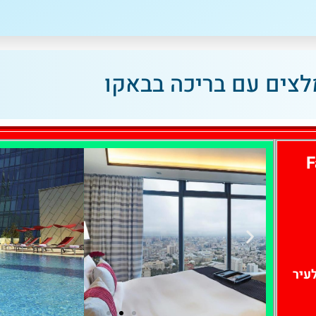
השוואת מחירים
וסיורים מו
ברחבי באק
לחצו
אזרבייג'א
פה!
לחצו פה
לצים עם בריכה בבאקו
F
עיר