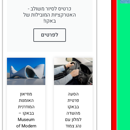
כרטיס לסיור משולב -
האטרקציות המובילות של
באקו!
לחצו כאן -
להזמנת חדר
לפרטים
הסעה
מוזיאון
פרטית
האומנות
בבאקו
המודרנית
מהשדה
בבאקו –
למלון עם
Museum
נהג צמוד
of Modern