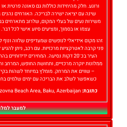
ורוגע. חלק מהיחידות כוללות גם סאונה פרטית או 
שינה עם יציאה ישירה לבריכה. האורחים נהנים 
משירות נעים של בעלי המקום, שלרוב מתארחים במ
עצמו או בסמוך, ומציעים סיוע אישי לכל דבר.
זהו מקום אידיאלי לנופשים שמעדיפים שלווה ונוף ל
פני קרבה לאטרקציות מרכזיות. עם רכב, ניתן להגיע 
העיר בכ־20 דקות נסיעה. המחירים ידידותיים בה
ממלונות יוקרה מרכזיים, ותחושת החופש, המרחב ו
– שווים את המרחק. מומלץ במיוחד לשהות בקיץ
כשאפשר לשלב את הבריכה עם ימים שלמים בחו
כתובת:
Buzovna Beach Area, Baku, Azerbaijan
למעבר למלון - 🏡 illa OHO