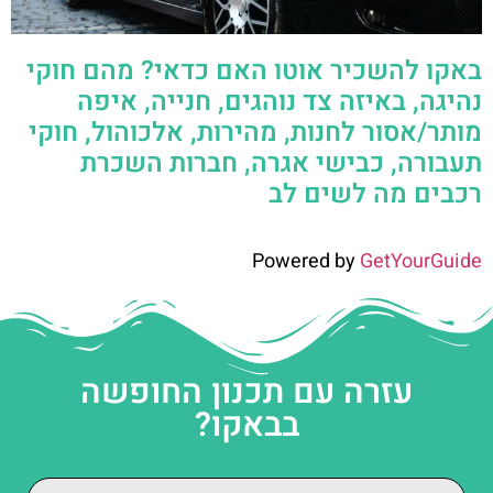
באקו להשכיר אוטו האם כדאי? מהם חוקי
נהיגה, באיזה צד נוהגים, חנייה, איפה
מותר/אסור לחנות, מהירות, אלכוהול, חוקי
תעבורה, כבישי אגרה, חברות השכרת
רכבים מה לשים לב
Powered by
GetYourGuide
עזרה עם תכנון החופשה
בבאקו?