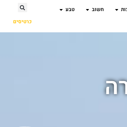
ות
חשוב
טבע
כרטיסים
רה