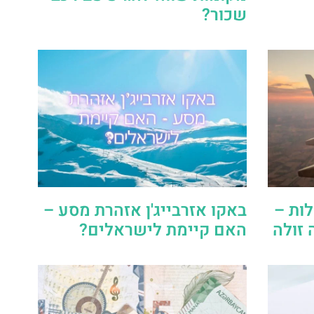
שכור?
לות –
באקו אזרבייג'ן אזהרת מסע –
 זולה
האם קיימת לישראלים?