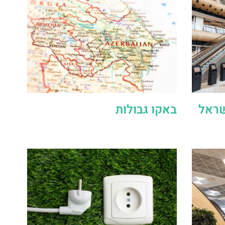
שראל
באקו גבולות