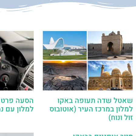
שאטל שדה תעופה באקו
הסעה פרטי
למלון במרכז העיר (אוטובוס
למלון עם נ
זול ונוח)