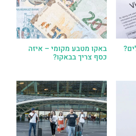
ים?
באקו מטבע מקומי – איזה
כסף צריך בבאקו?