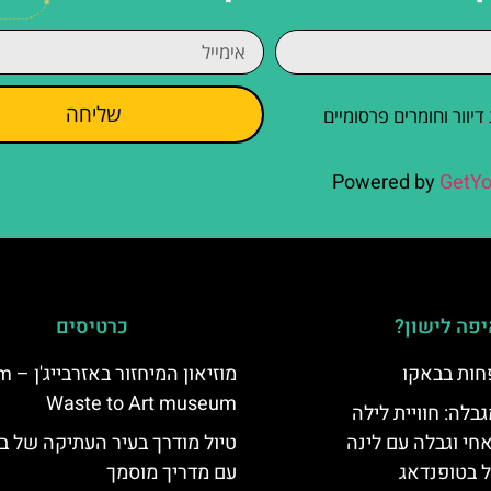
שליחה
וור וחומרים פרסומיים
Powered by
GetYo
פה לישון?
כרטיסים
חות בבאקו
מוזיאון ה
Waste to Art museum
גבלה: חוויית לילה
חי וגבלה עם לינה
טיול מודרך בעיר העתיקה של ב
ל בטופנדאג
עם מדריך מוסמך