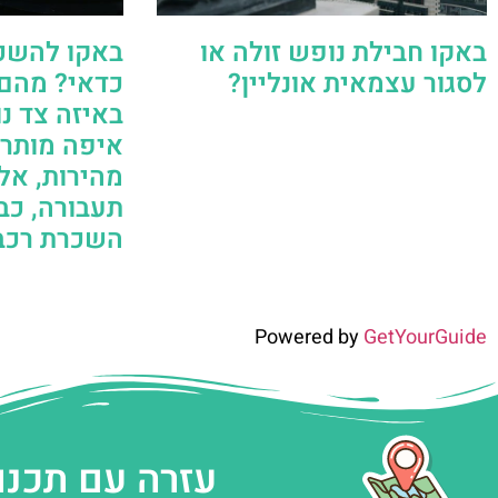
באקו חבילת נופש זולה או
באקו להשכי
לסגור עצמאית אונליין?
כדאי? מהם 
באיזה צד נו
איפה מותר/
מהירות, אלכ
תעבורה, כב
השכרת רכב
Powered by
GetYourGuide
עזרה עם תכנו