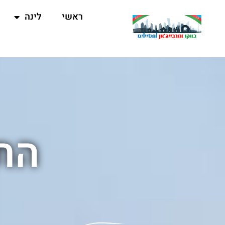
ראשי
לינה
התנ