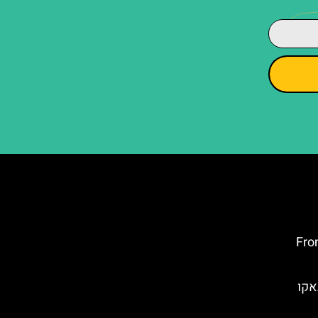
מיחזור באזרבייג'ן – From
אקו