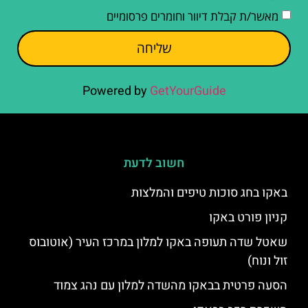
מאשר/ת קבלת דיוור וחומרים פרסומיים
שליחה
Powered by
GetYourGuide
חשוב לדעת
באקו בחג סוכות טיפים והמלצות
קניון פורט באקו
שאטל שדה תעופה באקו למלון במרכז העיר (אוטובוס
זול ונוח)
הסעה פרטית בבאקו מהשדה למלון עם נהג צמוד