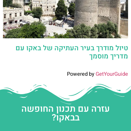
טיול מודרך בעיר העתיקה של באקו עם
מדריך מוסמך
Powered by
GetYourGuide
עזרה עם תכנון החופשה
בבאקו?