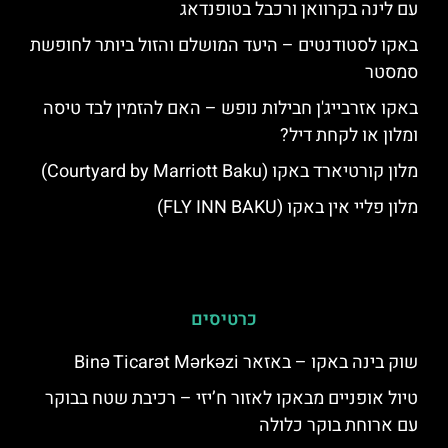
עם לינה בקרוואן ורכבל בטופנדאג
באקו לסטודנטים – היעד המושלם והזול ביותר לחופשת
סמסטר
באקו אזרבייג'ן חבילות נופש – האם להזמין לבד טיסה
ומלון או לקחת דיל?
מלון קורטיארד באקו (Courtyard by Marriott Baku)
מלון פליי אין באקו (FLY INN BAKU)
כרטיסים
שוק בינה באקו – באזאר Binə Ticarət Mərkəzi
טיול אופניים מבאקו לאזור ח’יזי – רכיבת שטח בבוקר
עם ארוחת בוקר כלולה