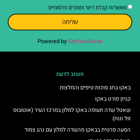
מאשר/ת קבלת דיוור וחומרים פרסומיים
שליחה
Powered by
GetYourGuide
חשוב לדעת
באקו בחג סוכות טיפים והמלצות
קניון פורט באקו
שאטל שדה תעופה באקו למלון במרכז העיר (אוטובוס
זול ונוח)
הסעה פרטית בבאקו מהשדה למלון עם נהג צמוד