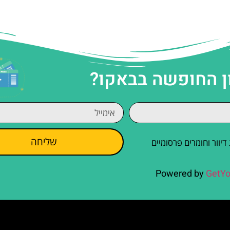
ן החופשה בבאקו?
שליחה
וור וחומרים פרסומיים
Powered by
GetYo