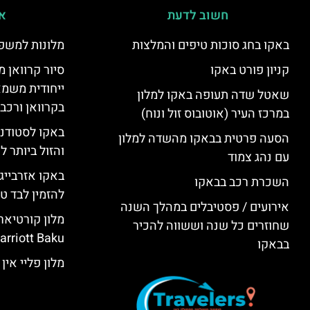
חשוב לדעת
אי
באקו בחג סוכות טיפים והמלצות
מלונות למשפ
קניון פורט באקו
סיור קרוואן מ
ייחודית משמא
שאטל שדה תעופה באקו למלון
בקרוואן ורכב
במרכז העיר (אוטובוס זול ונוח)
באקו לסטודנ
הסעה פרטית בבאקו מהשדה למלון
והזול ביותר 
עם נהג צמוד
באקו אזרבייג
השכרת רכב בבאקו
להזמין לבד טי
אירועים / פסטיבלים במהלך השנה
שחוזרים כל שנה וששווה להכיר
rriott Baku)
בבאקו
מלון פליי אין באקו (KU