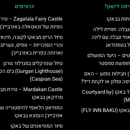
פה לישון?
כרטיסים
חות בבאקו
Zagatala Fairy Castle –
הפיות של זגאטאלה באזרבייג'ן
גבלה: חוויית לילה
חי וגבלה עם לינה
טיול הרים מבאקו לקובה, חינאל
ל בטופנדאג
והרי הסוכריות – נופים, נשרים,
וארוחה כפרית באזרבייג'ן
טים – היעד המושלם
לחופשת סמסטר
טיול שנורקלים במגדלור גורגן
(Gurgan Lighthouse) 
'ן חבילות נופש – האם
(Caspian Sea)
סה ומלון או לקחת דיל?
Mardakan Castle – טירת
מלון קורטיארד באקו (Courtyard by
מרדקאן בבאקו
Ma
המוזיאון הלאומי להיסטוריה ש
FLY INN BA)
אזרבייג'ן הנמצא בבאקו
סיור המוזיאונים של באקו