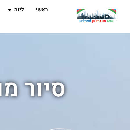
ראשי
לינה
סיור מו