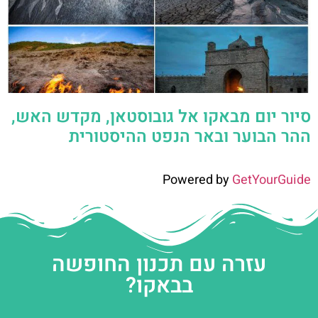
סיור יום מבאקו אל גובוסטאן, מקדש האש,
ההר הבוער ובאר הנפט ההיסטורית
Powered by
GetYourGuide
עזרה עם תכנון החופשה
בבאקו?