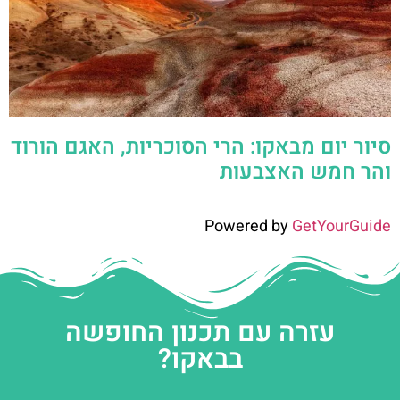
סיור יום מבאקו: הרי הסוכריות, האגם הורוד
והר חמש האצבעות
Powered by
GetYourGuide
עזרה עם תכנון החופשה
בבאקו?