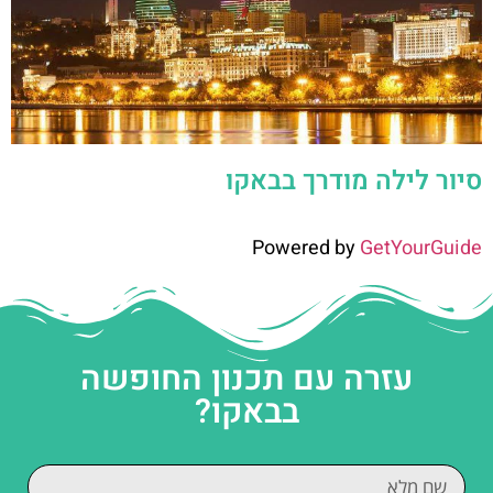
סיור לילה מודרך בבאקו
Powered by
GetYourGuide
עזרה עם תכנון החופשה
בבאקו?