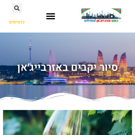
כרטיסים
סיור יקבים באזרבייג׳אן