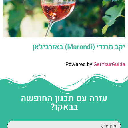
יקב מרנדי (Marandi) באזרביג'אן
Powered by
GetYourGuide
עזרה עם תכנון החופשה
בבאקו?