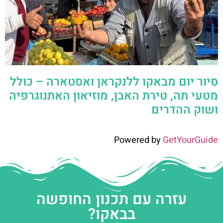
סיור יום מבאקו ללנקראן ואסטארה – כולל
מטעי תה, טירת האבן, מוזיאון האתנוגרפיה
ושוק ההדרים
Powered by
GetYourGuide
עזרה עם תכנון החופשה
בבאקו?