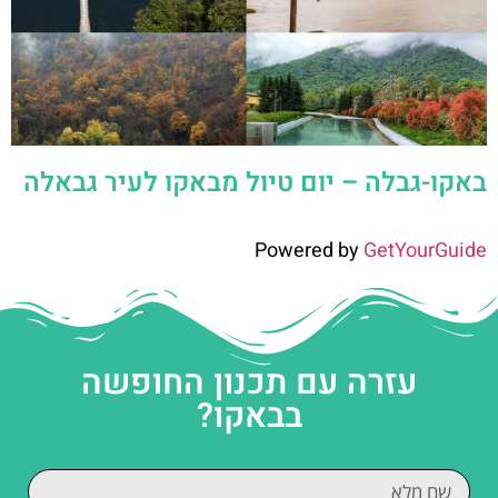
באקו-גבלה – יום טיול מבאקו לעיר גבאלה
Powered by
GetYourGuide
עזרה עם תכנון החופשה
בבאקו?