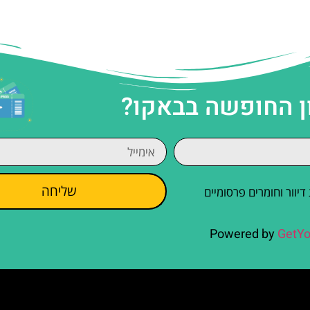
ן החופשה בבאקו?
שליחה
וור וחומרים פרסומיים
Powered by
GetYo