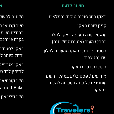
חשוב לדעת
אי
באקו בחג סוכות טיפים והמלצות
מלונות למשפ
קניון פורט באקו
סיור קרוואן מ
ייחודית משמא
שאטל שדה תעופה באקו למלון
בקרוואן ורכב
במרכז העיר (אוטובוס זול ונוח)
באקו לסטודנ
הסעה פרטית בבאקו מהשדה למלון
והזול ביותר 
עם נהג צמוד
באקו אזרבייג
השכרת רכב בבאקו
להזמין לבד טי
אירועים / פסטיבלים במהלך השנה
שחוזרים כל שנה וששווה להכיר
rriott Baku)
בבאקו
מלון פליי אין באקו (KU