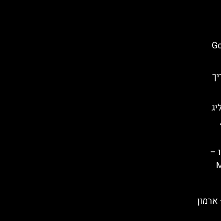
Gob
יך
יג
 –
M
 אל שקי (Sheki) – ארמון