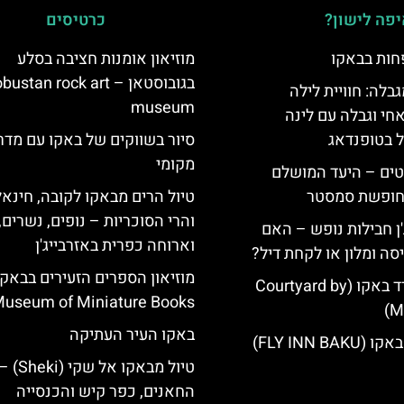
פה לישון?
כרטיסים
חות בבאקו
מוזיאון אומנות חציבה בסלע
בגובוסטאן – ustan rock art
גבלה: חוויית לילה
museum
חי וגבלה עם לינה
ל בטופנדאג
סיור בשווקים של באקו עם מדר
מקומי
טים – היעד המושלם
לחופשת סמסטר
טיול הרים מבאקו לקובה, חינאל
והרי הסוכריות – נופים, נשרים,
'ן חבילות נופש – האם
וארוחה כפרית באזרבייג'ן
סה ומלון או לקחת דיל?
מוזיאון הספרים הזעירים בבאקו
מלון קורטיארד באקו (Courtyard by
useum of Miniature Books
Ma
באקו העיר העתיקה
FLY INN BA)
טיול מבאקו
החאנים, כפר קיש והכנסייה