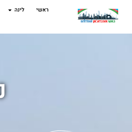
ראשי
לינה
נ