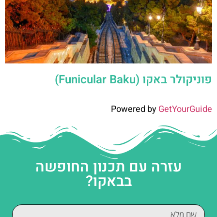
פוניקולר באקו (Funicular Baku)
Powered by
GetYourGuide
עזרה עם תכנון החופשה
בבאקו?