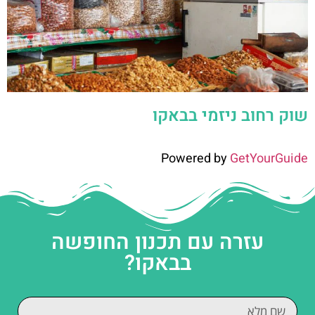
שוק רחוב ניזמי בבאקו
Powered by
GetYourGuide
עזרה עם תכנון החופשה
בבאקו?