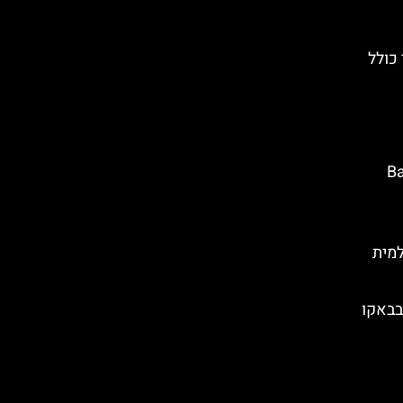
כולל
Baku W
ולמית
בבאקו