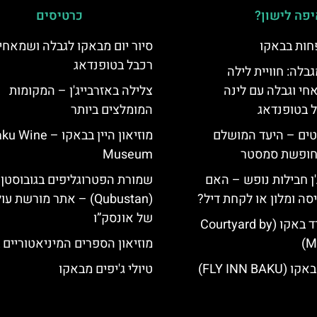
פה לישון?
כרטיסים
חות בבאקו
סיור יום מבאקו לגבלה ושמאחי 
רכבל בטופנדאג
גבלה: חוויית לילה
חי וגבלה עם לינה
צלילה באזרבייג'ן – המקומות
ל בטופנדאג
המומלצים ביותר
טים – היעד המושלם
מוזיאון היין בבאקו – ine
לחופשת סמסטר
Museum
'ן חבילות נופש – האם
שמורת הפטרוגליפים בגובוסטן
סה ומלון או לקחת דיל?
(Qubustan) – אתר מורשת ע
של אונסק”ו
מלון קורטיארד באקו (Courtyard by
Ma
מוזיאון הספרים המיניאטוריים 
FLY INN BA)
טיולי ג'יפים מבאקו