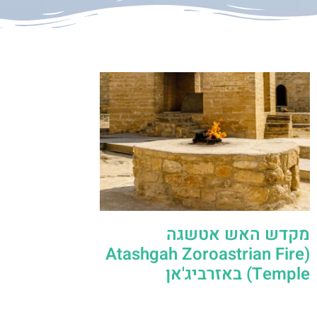
מקדש האש אטשגה
(Atashgah Zoroastrian Fire
Temple) באזרביג'אן