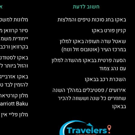
חשוב לדעת
אי
באקו בחג סוכות טיפים והמלצות
מלונות למשפ
קניון פורט באקו
סיור קרוואן מ
ייחודית משמא
שאטל שדה תעופה באקו למלון
בקרוואן ורכב
במרכז העיר (אוטובוס זול ונוח)
באקו לסטודנ
הסעה פרטית בבאקו מהשדה למלון
והזול ביותר 
עם נהג צמוד
באקו אזרבייג
השכרת רכב בבאקו
להזמין לבד טי
אירועים / פסטיבלים במהלך השנה
שחוזרים כל שנה וששווה להכיר
rriott Baku)
בבאקו
מלון פליי אין באקו (KU