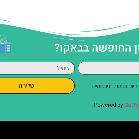
ן החופשה בבאקו?
שליחה
וור וחומרים פרסומיים
Powered by
GetYo