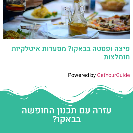
פיצה ופסטה בבאקו? מסעדות איטלקיות
מומלצות
Powered by
GetYourGuide
עזרה עם תכנון החופשה
בבאקו?