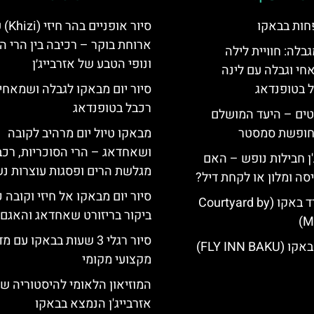
חות בבאקו
סיור אופניים 
ארוחת בוקר – רכיבה בין הרי 
גבלה: חוויית לילה
ונופי הטבע של אזרבייג׳ן
חי וגבלה עם לינה
ל בטופנדאג
סיור יום מבאקו לגבלה ושמאחי 
רכבל בטופנדאג
טים – היעד המושלם
לחופשת סמסטר
מבאקו טיול יום מרהיב לקובה
ושאחדאג – הרי הסוכריות, רכב
'ן חבילות נופש – האם
מגלשת הרים ופסגות עוצרות נ
סה ומלון או לקחת דיל?
סיור יום מבאקו אל חיזי וקובה כ
מלון קורטיארד באקו (Courtyard by
ביקור בריזורט שאחדאג והאגם 
Ma
סיור רגלי 3 שעות בבאקו עם 
FLY INN BA)
מקצועי מקומי
המוזיאון הלאומי להיסטוריה ש
אזרבייג'ן הנמצא בבאקו