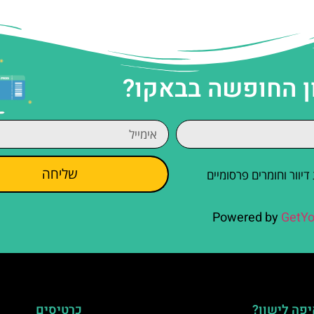
ן החופשה בבאקו?
שליחה
וור וחומרים פרסומיים
Powered by
GetYo
פה לישון?
כרטיסים