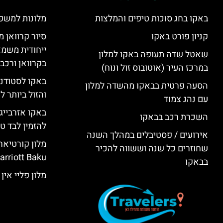
באקו בחג סוכות טיפים והמלצות
מלונות למשפ
קניון פורט באקו
סיור קרוואן מ
ייחודית משמא
שאטל שדה תעופה באקו למלון
בקרוואן ורכב
במרכז העיר (אוטובוס זול ונוח)
באקו לסטודנ
הסעה פרטית בבאקו מהשדה למלון
והזול ביותר 
עם נהג צמוד
באקו אזרבייג
השכרת רכב בבאקו
להזמין לבד טי
אירועים / פסטיבלים במהלך השנה
שחוזרים כל שנה וששווה להכיר
rriott Baku)
בבאקו
מלון פליי אין באקו (KU