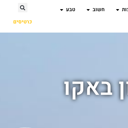
ות
חשוב
טבע
כרטיסים
 באקו