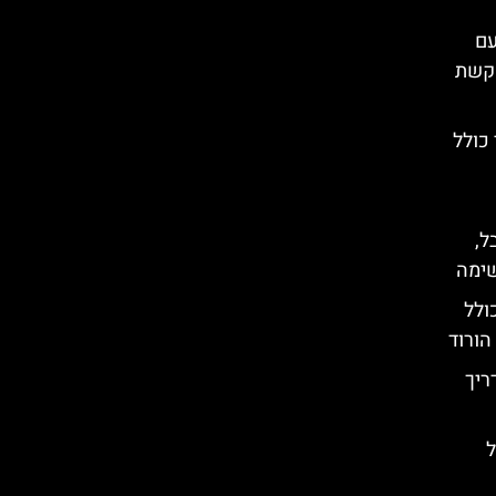
בהר חיזי (Khizi) עם
הקשת
כולל
ל,
שימה
ולל
הורוד
מדריך
ל