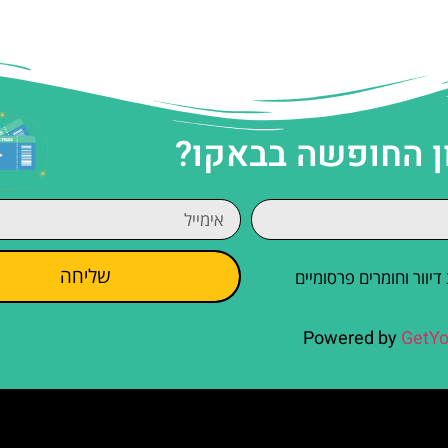
ן החופשה בבאקו?
שליחה
וור וחומרים פרסומיים
Powered by
GetYo