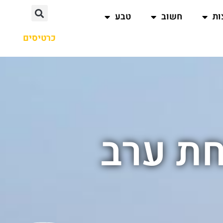
ות
חשוב
טבע
כרטיסים
חת ערב