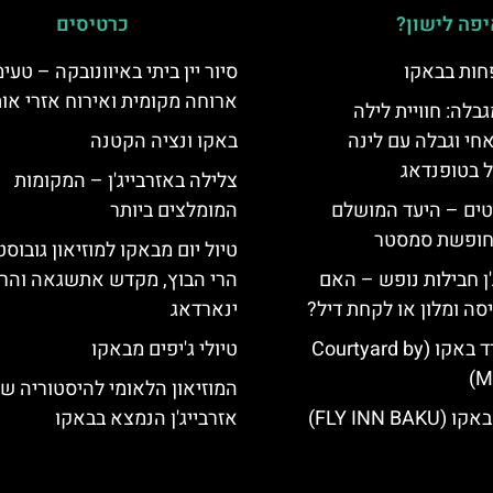
פה לישון?
כרטיסים
חות בבאקו
סיור יין ביתי באיוונובקה – טעימו
ארוחה מקומית ואירוח אזרי או
גבלה: חוויית לילה
חי וגבלה עם לינה
באקו ונציה הקטנה
ל בטופנדאג
צלילה באזרבייג'ן – המקומות
טים – היעד המושלם
המומלצים ביותר
לחופשת סמסטר
טיול יום מבאקו למוזיאון גובוסט
'ן חבילות נופש – האם
הרי הבוץ, מקדש אתשגאה והר 
סה ומלון או לקחת דיל?
ינארדאג
מלון קורטיארד באקו (Courtyard by
טיולי ג'יפים מבאקו
Ma
המוזיאון הלאומי להיסטוריה ש
FLY INN BA)
אזרבייג'ן הנמצא בבאקו