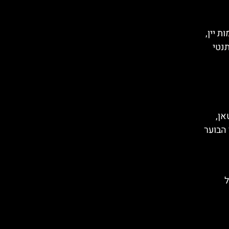
ת יין,
תנטי
אן,
הבוער
ל