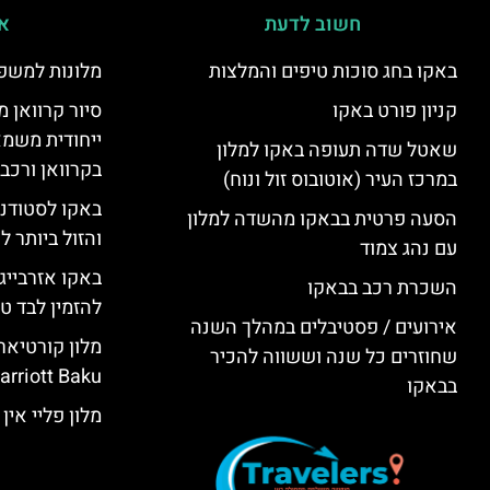
חשוב לדעת
אי
באקו בחג סוכות טיפים והמלצות
מלונות למשפ
קניון פורט באקו
סיור קרוואן מ
ייחודית משמא
שאטל שדה תעופה באקו למלון
בקרוואן ורכב
במרכז העיר (אוטובוס זול ונוח)
באקו לסטודנ
הסעה פרטית בבאקו מהשדה למלון
והזול ביותר 
עם נהג צמוד
באקו אזרבייג
השכרת רכב בבאקו
להזמין לבד טי
אירועים / פסטיבלים במהלך השנה
שחוזרים כל שנה וששווה להכיר
rriott Baku)
בבאקו
מלון פליי אין באקו (KU