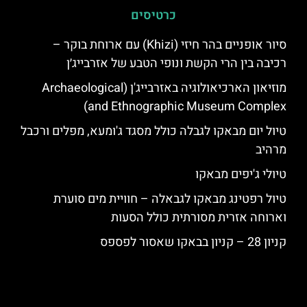
כרטיסים
סיור אופניים בהר חיזי (Khizi) עם ארוחת בוקר –
רכיבה בין הרי הקשת ונופי הטבע של אזרבייג׳ן
מוזיאון הארכיאולוגיה באזרבייג'ן (Archaeological
and Ethnographic Museum Complex)
טיול יום מבאקו לגבלה כולל מסגד ג'ומעא, מפלים ורכבל
מרהיב
טיולי ג'יפים מבאקו
טיול רפטינג מבאקו לגבאלה – חוויית מים סוערת
וארוחה אזרית מסורתית כולל הסעות
קניון 28 – קניון בבאקו שאסור לפספס