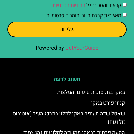
קראתי והסכמתי ל
מדיניות הפרטיות
מאשר/ת קבלת דיוור וחומרים פרסומיים
שליחה
Powered by
GetYourGuide
חשוב לדעת
באקו בחג סוכות טיפים והמלצות
קניון פורט באקו
שאטל שדה תעופה באקו למלון במרכז העיר (אוטובוס
זול ונוח)
הסעה פרטית בבאקו מהשדה למלון עם נהג צמוד