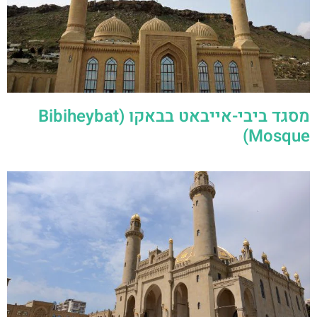
מסגד ביבי-אייבאט בבאקו (Bibiheybat
Mosque)