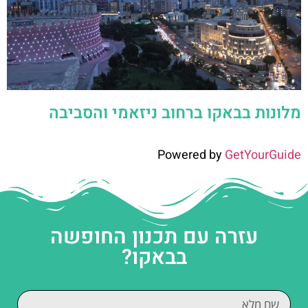
מלונות בבאקו ברחוב ניזאמי והסביבה
Powered by
GetYourGuide
עזרה עם תכנון החופשה
בבאקו?