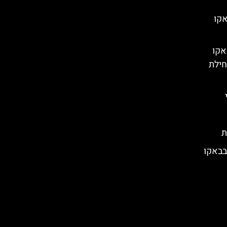
 מבאקו
אקו
 תחילת
ת
בבאקו