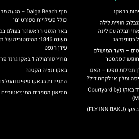
חות בבאקו
חוף Dalga Beach – הגעה
כולל פעילויות ספורט ימי
גבלה: חוויית לילה
חי וגבלה עם לינה
באר הנפט הראשונה בעולם בב
ל בטופנדאג
משנת 1846: ההיסטוריה של
עידן הנפט
טים – היעד המושלם
לחופשת סמסטר
מרוץ פורמולה 1 באקו גרנד פרי
'ן חבילות נופש – האם
באקו ונציה הקטנה
סה ומלון או לקחת דיל?
התניידות בבאקו טיפים והמלצו
מלון קורטיארד באקו (Courtyard by
מוזיאון הספרים המיניאטוריים 
Ma
FLY INN BA)