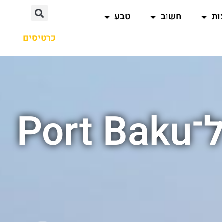
ות
חשוב
טבע
כרטיסים
מלון Mercure באקו קרוב ל־Port Baku