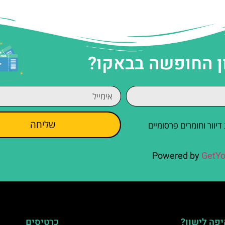
ן החופשה בבאקו?
שליחה
וור וחומרים פרסומיים
Powered by
GetYo
פה לישון?
כרטיסים