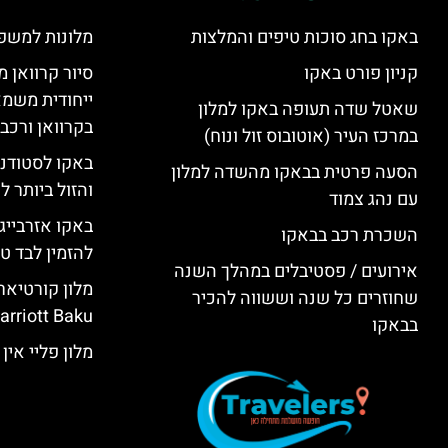
באקו בחג סוכות טיפים והמלצות
מלונות למשפ
קניון פורט באקו
סיור קרוואן מ
ייחודית משמא
שאטל שדה תעופה באקו למלון
בקרוואן ורכב
במרכז העיר (אוטובוס זול ונוח)
באקו לסטודנ
הסעה פרטית בבאקו מהשדה למלון
והזול ביותר 
עם נהג צמוד
באקו אזרבייג
השכרת רכב בבאקו
להזמין לבד טי
אירועים / פסטיבלים במהלך השנה
שחוזרים כל שנה וששווה להכיר
rriott Baku)
בבאקו
מלון פליי אין באקו (KU