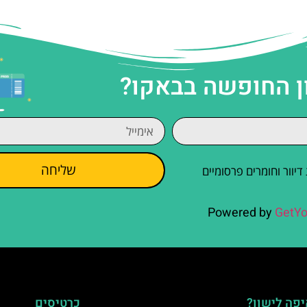
ן החופשה בבאקו?
שליחה
וור וחומרים פרסומיים
Powered by
GetYo
פה לישון?
כרטיסים