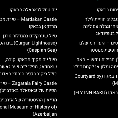
חות בבאקו
יום טיול לגאבאלה מבאקו
גבלה: חוויית לילה
Mardakan Castle – טירת
חי וגבלה עם לינה
מרדקאן בבאקו
ל בטופנדאג
טיול שנורקלים במגדלור גורגן
טים – היעד המושלם
(Gurgan Lighthouse) 
לחופשת סמסטר
(Caspian Sea)
'ן חבילות נופש – האם
טיול יום מקיף מבאקו: קובה,
סה ומלון או לקחת דיל?
שאחדאג, מפלי לזה ויער גאשר
כולל ביקור בכפר היהודי האדום
מלון קורטיארד באקו (Courtyard by
Ma
Zagatala Fairy Castle –
הפיות של זגאטאלה באזרבייג'ן
FLY INN BA)
מוזיאון ההיסטוריה של אזרבייג'
ional Museum of History of
Azerbaijan)