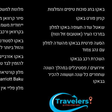
באקו בחג סוכות טיפים והמלצות
מלונות למשפ
קניון פורט באקו
סיור קרוואן מ
ייחודית משמא
שאטל שדה תעופה באקו למלון
בקרוואן ורכב
במרכז העיר (אוטובוס זול ונוח)
באקו לסטודנ
הסעה פרטית בבאקו מהשדה למלון
והזול ביותר 
עם נהג צמוד
באקו אזרבייג
השכרת רכב בבאקו
להזמין לבד טי
אירועים / פסטיבלים במהלך השנה
שחוזרים כל שנה וששווה להכיר
rriott Baku)
בבאקו
מלון פליי אין באקו (KU