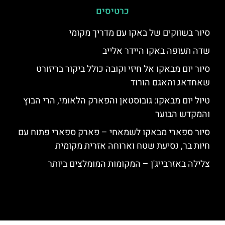
כרטיסים
סיור בשווקים של באקו עם מדריך מקומי
שדה תעופה באקו היידר אלייב
סיור יום מבאקו אל חיזי וקובה כולל ביקור בריזורט
שאחדאג והאגם הורוד
טיול יום מבאקו: גובוסטאן והפארק הלאומי, הרי הבוץ
והמקדש הבוער
סיור ספארי מבאקו לשמאחי – פארק ספארי פתוח עם
חיות בר, נסיעת שטח וארוחה אזרית מקומית
צלילה באזרבייג'ן – המקומות המומלצים ביותר