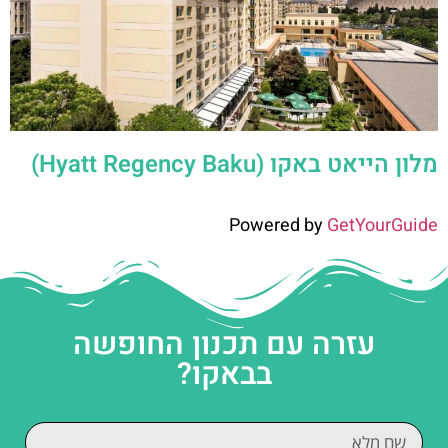
מלון הייאט באקו (Hyatt Regency Baku)
Powered by
GetYourGuide
עזרה עם תכנון החופשה
בבאקו?