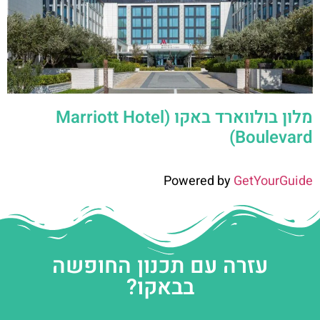
מלון בולווארד באקו (Marriott Hotel
Boulevard)
Powered by
GetYourGuide
עזרה עם תכנון החופשה
בבאקו?