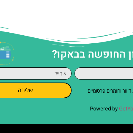
ן החופשה בבאקו?
שליחה
וור וחומרים פרסומיים
Powered by
GetYo