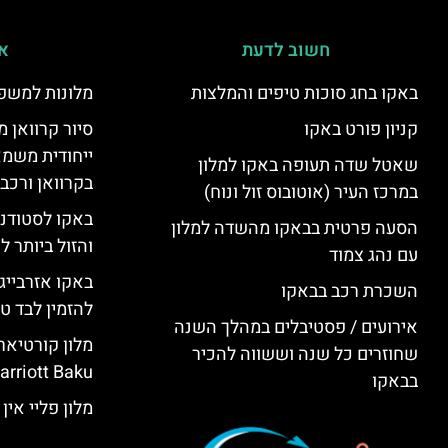
חשוב לדעת
אי
באקו בחג סוכות טיפים והמלצות
מלונות למשפ
קניון פורט באקו
סיור קרוואן מ
ייחודית משמא
שאטל שדה תעופה באקו למלון
בקרוואן ורכב
במרכז העיר (אוטובוס זול ונוח)
באקו לסטודנ
הסעה פרטית בבאקו מהשדה למלון
והזול ביותר 
עם נהג צמוד
באקו אזרבייג
השכרת רכב בבאקו
להזמין לבד טי
אירועים / פסטיבלים במהלך השנה
שחוזרים כל שנה וששווה להכיר
rriott Baku)
בבאקו
מלון פליי אין באקו (KU