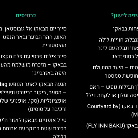
פה לישון?
כרטיסים
חות בבאקו
סיור יום מבאקו אל גובוסטאן, 
האש, ההר הבוער ובאר הנפט
גבלה: חוויית לילה
ההיסטורית
חי וגבלה עם לינה
ל בטופנדאג
סיור צילום פרטי עם צלם מקצוע
בבאקו – מזכרת מושלמת מהעי
טים – היעד המושלם
היפה באזרבייג'ן
לחופשת סמסטר
הגעה מבאקו
'ן חבילות נופש – האם
– הסעה, ביקור בריזורט ופעילוי
סה ומלון או לקחת דיל?
אופציונליות (סקי, אופנועי שלג
מלון קורטיארד באקו (Courtyard by
ורכיבה על סוסים)
Ma
טיול אופניים מבאקו לאזור ח’יזי
FLY INN BA)
רכיבת שטח בבוקר עם ארוחת ב
כלולה