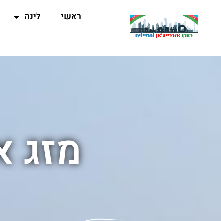
ראשי
לינה
מזג א