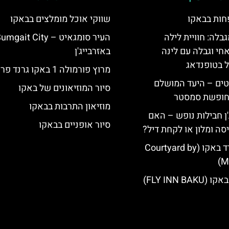
חות בבאקו
שווקי אוכל מומלצים בבאקו
גבלה: חוויית לילה
העיר סומגאיט – mgait City
חי וגבלה עם לינה
באזרבייג'ן
ל בטופנדאג
מרוץ פורמולה 1 באקו גרנד פרי
טים – היעד המושלם
סיור המוזיאונים של באקו
לחופשת סמסטר
מוזיאון התרבות בבאקו
'ן חבילות נופש – האם
סיור אופניים בבאקו
סה ומלון או לקחת דיל?
מלון קורטיארד באקו (Courtyard by
Ma
FLY INN BA)