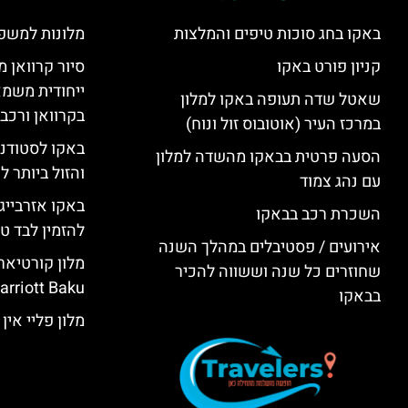
באקו בחג סוכות טיפים והמלצות
מלונות למשפ
קניון פורט באקו
סיור קרוואן מ
ייחודית משמא
שאטל שדה תעופה באקו למלון
בקרוואן ורכב
במרכז העיר (אוטובוס זול ונוח)
באקו לסטודנ
הסעה פרטית בבאקו מהשדה למלון
והזול ביותר 
עם נהג צמוד
באקו אזרבייג
השכרת רכב בבאקו
להזמין לבד טי
אירועים / פסטיבלים במהלך השנה
שחוזרים כל שנה וששווה להכיר
rriott Baku)
בבאקו
מלון פליי אין באקו (KU