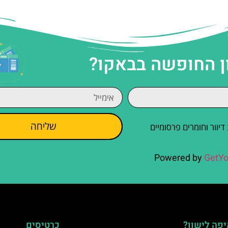
ן החופשה בבאקו?
שליחה
וור וחומרים פרסומיים
Powered by
GetYo
פה לישון?
כרטיסים