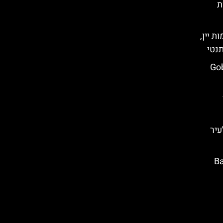
ת
ת יין,
תנטי
Gobust
עיר
Baku W