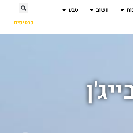
ות
חשוב
טבע
כרטיסים
יג'ן