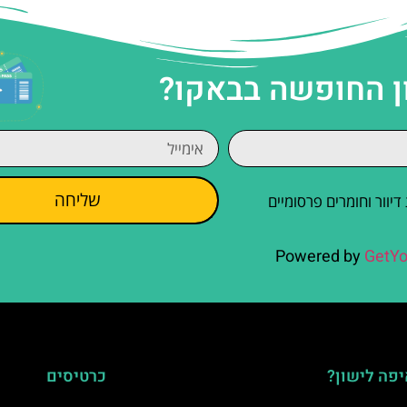
ן החופשה בבאקו?
שליחה
וור וחומרים פרסומיים
Powered by
GetYo
פה לישון?
כרטיסים