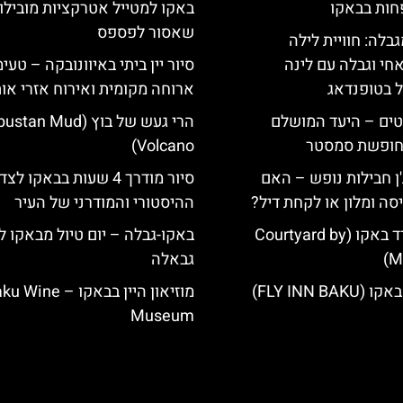
חות בבאקו
באקו למטייל אטרקציות מובילו
שאסור לפספס
גבלה: חוויית לילה
חי וגבלה עם לינה
סיור יין ביתי באיוונובקה – טעימו
ל בטופנדאג
ארוחה מקומית ואירוח אזרי או
טים – היעד המושלם
הרי געש של בוץ (an Mud
לחופשת סמסטר
Volcano)
'ן חבילות נופש – האם
סיור מודרך 4 שעות בבאקו לצד
סה ומלון או לקחת דיל?
ההיסטורי והמודרני של העיר
מלון קורטיארד באקו (Courtyard by
באקו-גבלה – יום טיול מבאקו ל
Ma
גבאלה
FLY INN BA)
מוזיאון היין בבאקו – ine
Museum