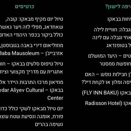
פה לישון?
כרטיסים
חות בבאקו
טיול יום מקיף מבאקו: קובה,
שאחדאג, מפלי לזה ויער גאשר
גבלה: חוויית לילה
כולל ביקור בכפר היהודי האדום
חי וגבלה עם לינה
ל בטופנדאג
מוזוליאום דירי באבה בגובוסטן,
אזרבייג'ן – Diri Baba Mausoleum
טים – היעד המושלם
לחופשת סמסטר
טיול טיפוס סלעים בבאקו – חוו
אתגרית עם מדריך מקצועי וציו
'ן חבילות נופש – האם
סה ומלון או לקחת דיל?
מוזיאון מרכז התרבות היידר אלי
בבאקו – ar Aliyev Cultural
FLY INN BA)
Center
מלון רדיסון באקו (Radisson Hotel
יום טיול מבאקו לשקי כולל כדו
פורח, אומגה ונסיעת שטח עוצר
נשימה בהרים