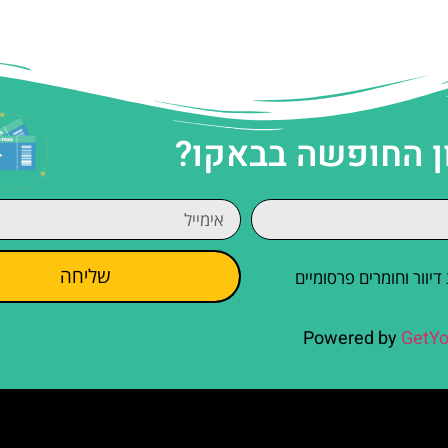
ן החופשה בבאקו?
שליחה
וור וחומרים פרסומיים
Powered by
GetYo