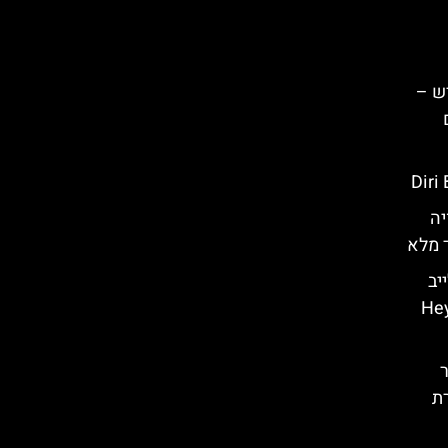
ש –
יה
ד מלא
יב
Heyd
ר
ת