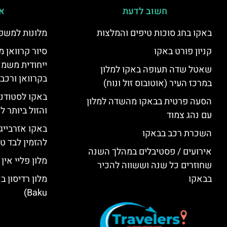
חשוב לדעת
אי
באקו בחג סוכות טיפים והמלצות
מלונות למשפ
קניון פורט באקו
סיור קרוואן מ
ייחודית משמא
שאטל שדה תעופה באקו למלון
בקרוואן ורכב
במרכז העיר (אוטובוס זול ונוח)
באקו לסטודנ
הסעה פרטית בבאקו מהשדה למלון
והזול ביותר 
עם נהג צמוד
באקו אזרבייג
השכרת רכב בבאקו
להזמין לבד טי
אירועים / פסטיבלים במהלך השנה
מלון פליי אין באקו (KU
שחוזרים כל שנה וששווה להכיר
בבאקו
Baku)