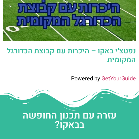
נפטצ'י באקו – היכרות עם קבוצת הכדורגל
המקומית
Powered by
GetYourGuide
עזרה עם תכנון החופשה
בבאקו?