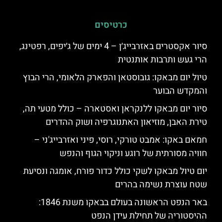
כרטיסים
סיור אקסטרים באזרבייג׳ן – 4 ימים של ג׳יפים, רפטינג,
הרי געש ותרבות אותנטית
טיול יום מבאקו: גובוסטאן והפארק הלאומי, הרי הבוץ
והמקדש הבוער
סיור יום מבאקו ללנקראן ואסטארה – כולל מטעי תה,
טירת האבן, מוזיאון האתנוגרפיה ושוק ההדרים
חמאם באקו: אמבט טורקי, רוסי, פיני ואזרבייג'ני –
חוויה מסורתית של רוגע וניקוי הגוף והנפש
יום טיול מבאקו לשקי כולל כדור פורח, אומגה ונסיעת
שטח עוצרת נשימה בהרים
באר הנפט הראשונה בעולם בבאקו משנת 1846:
ההיסטוריה של תחילת עידן הנפט