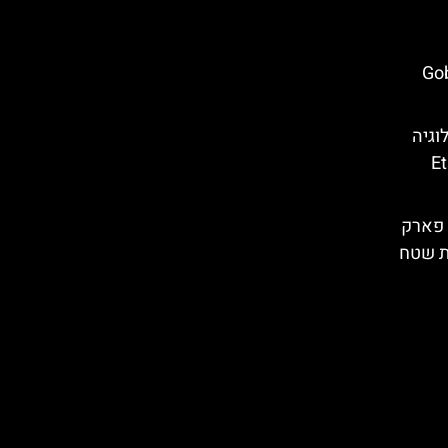
Gobust
וגיה
Eth
 פארק
ת שטח