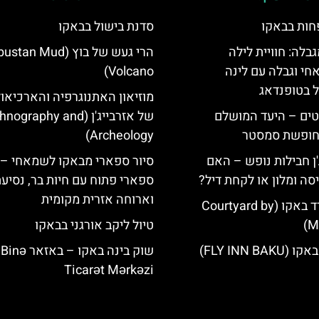
חות בבאקו
סדנת בישול בבאקו
גבלה: חוויית לילה
הרי געש של בוץ (an Mud
חי וגבלה עם לינה
Volcano)
ל בטופנדאג
מוזיאון האתנוגרפיה והארכיאול
טים – היעד המושלם
של אזרבייג'ן (nography and
לחופשת סמסטר
Archeology)
'ן חבילות נופש – האם
סיור ספארי מבאקו לשמאחי –
סה ומלון או לקחת דיל?
ספארי פתוח עם חיות בר, נסיע
וארוחה אזרית מקומית
מלון קורטיארד באקו (Courtyard by
Ma
טיול ליקב אורגני בבאקו
FLY INN BA)
שוק בינה באקו – באזאר Binə
Ticarət Mərkəzi