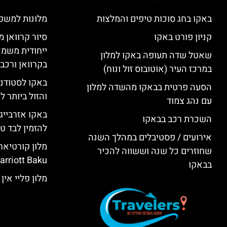
באקו בחג סוכות טיפים והמלצות
מלונות למשפ
קניון פורט באקו
סיור קרוואן מ
ייחודית משמא
שאטל שדה תעופה באקו למלון
בקרוואן ורכב
במרכז העיר (אוטובוס זול ונוח)
באקו לסטודנ
הסעה פרטית בבאקו מהשדה למלון
והזול ביותר 
עם נהג צמוד
באקו אזרבייג
השכרת רכב בבאקו
להזמין לבד טי
אירועים / פסטיבלים במהלך השנה
שחוזרים כל שנה וששווה להכיר
rriott Baku)
בבאקו
מלון פליי אין באקו (KU