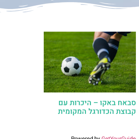
סבאח באקו – היכרות עם
קבוצת הכדורגל המקומית
Powered by
GetYourGuide