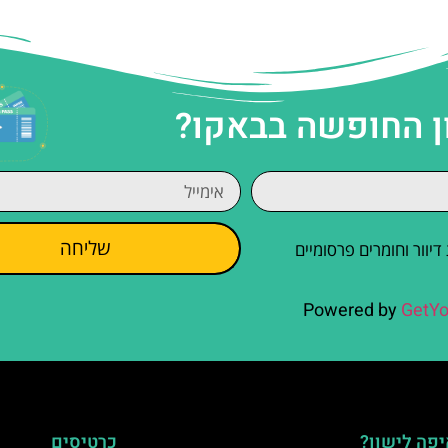
ן החופשה בבאקו?
שליחה
וור וחומרים פרסומיים
Powered by
GetYo
פה לישון?
כרטיסים